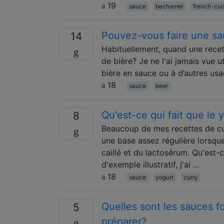
19
sauce
bechamel
french-cui
Pouvez-vous faire une sa
14
Habituellement, quand une recette
de bière? Je ne l'ai jamais vue 
bière en sauce ou à d’autres usa
18
sauce
beer
Qu'est-ce qui fait que l
8
Beaucoup de mes recettes de cu
une base assez régulière lorsque 
caillé et du lactosérum. Qu'est-
d'exemple illustratif, j'ai …
18
sauce
yogurt
curry
Quelles sont les sauces f
5
préparer?