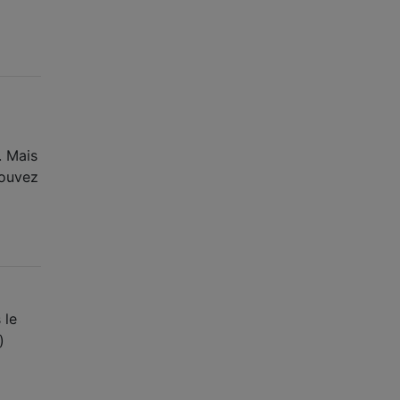
. Mais
pouvez
 le
)