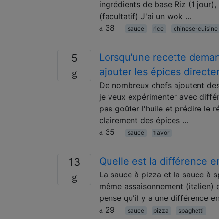
ingrédients de base Riz (1 jour)
(facultatif) J'ai un wok …
38
sauce
rice
chinese-cuisine
Lorsqu'une recette demand
5
ajouter les épices direct
De nombreux chefs ajoutent des ép
je veux expérimenter avec différ
pas goûter l'huile et prédire le
clairement des épices …
35
sauce
flavor
Quelle est la différence e
13
La sauce à pizza et la sauce à s
même assaisonnement (italien) et
pense qu'il y a une différence en
29
sauce
pizza
spaghetti