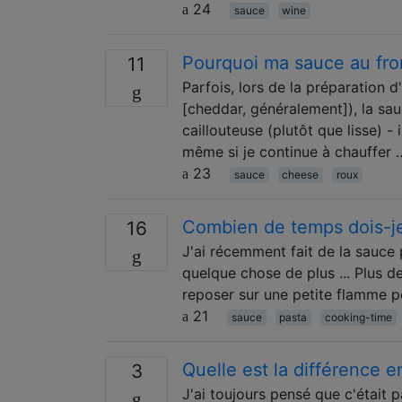
24
sauce
wine
Pourquoi ma sauce au fro
11
Parfois, lors de la préparation d
[cheddar, généralement]), la sa
caillouteuse (plutôt que lisse) -
même si je continue à chauffer 
23
sauce
cheese
roux
Combien de temps dois-je 
16
J'ai récemment fait de la sauce 
quelque chose de plus ... Plus de 
reposer sur une petite flamme p
21
sauce
pasta
cooking-time
Quelle est la différence e
3
J'ai toujours pensé que c'était p