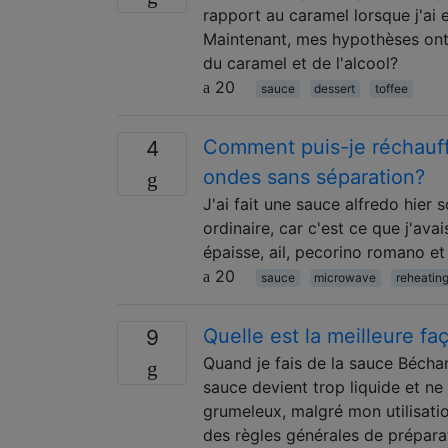
rapport au caramel lorsque j'ai 
Maintenant, mes hypothèses ont 
du caramel et de l'alcool?
20
sauce
dessert
toffee
Comment puis-je réchauff
4
ondes sans séparation?
J'ai fait une sauce alfredo hier 
ordinaire, car c'est ce que j'ava
épaisse, ail, pecorino romano et 
20
sauce
microwave
reheatin
Quelle est la meilleure f
9
Quand je fais de la sauce Béchame
sauce devient trop liquide et ne
grumeleux, malgré mon utilisatio
des règles générales de prépara