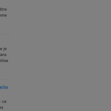
être
omme
e je
dans
ilise
elle
- ce
es