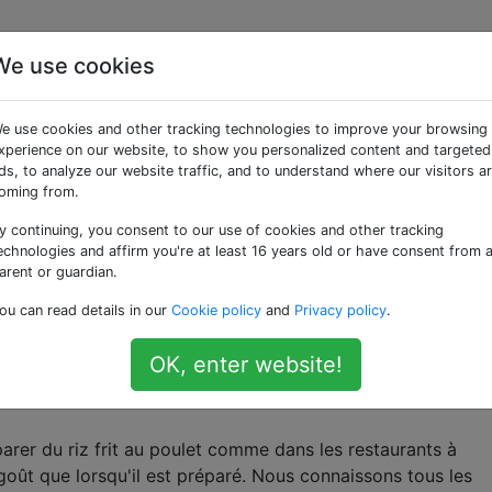
We use cookies
ées «sauce»
e use cookies and other tracking technologies to improve your browsing
xperience on our website, to show you personalized content and targeted
u un condiment servi avec d'autres aliments.
ds, to analyze our website traffic, and to understand where our visitors a
oming from.
e tomate, comment puis-je couper l'acidité?
y continuing, you consent to our use of cookies and other tracking
e prépare une sauce tomate pour les pâtes, la sauce est un 
echnologies and affirm you're at least 16 years old or have consent from 
yé d'utiliser du sucre ou du bicarbonate de sodium, mais le
arent or guardian.
ou can read details in our
Cookie policy
and
Privacy policy
.
alian-cuisine
OK, enter website!
éparent-ils du riz frit au poulet? Quel ingrédi
arer du riz frit au poulet comme dans les restaurants à
goût que lorsqu'il est préparé. Nous connaissons tous les