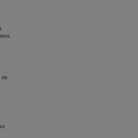
a
 dans
e de
uis