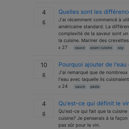
Quelles sont les différen
4
J'ai récemment commencé à utili
américaine standard. La différen
complexité de la saveur sont un 
la cuisine. Mariner des crevett
27
sauce
asian-cuisine
soy
Pourquoi ajouter de l'eau
10
J'ai remarqué que de nombreux c
l'eau avec laquelle ils cuisinaien
24
sauce
pasta
Qu'est-ce qui définit le v
4
Qu'est-ce qui fait que la cuisin
cuisine? Je penserais à la façon 
pas sûr pour le vin.