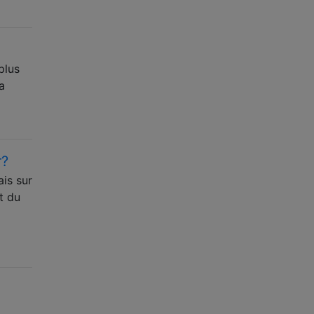
plus
a
r?
is sur
t du