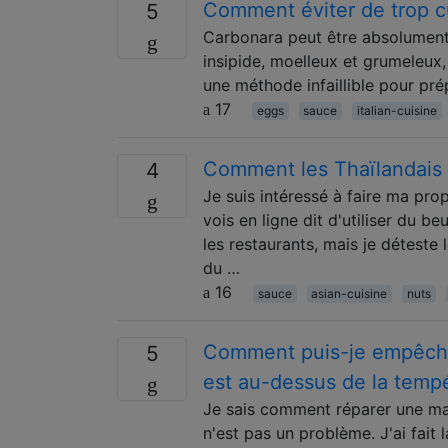
Comment éviter de trop c
5
Carbonara peut être absolument d
insipide, moelleux et grumeleux, 
une méthode infaillible pour pr
17
eggs
sauce
italian-cuisine
Comment les Thaïlandais f
4
Je suis intéressé à faire ma pr
vois en ligne dit d'utiliser du b
les restaurants, mais je déteste 
du …
16
sauce
asian-cuisine
nuts
Comment puis-je empêcher
5
est au-dessus de la tempé
Je sais comment réparer une may
n'est pas un problème. J'ai fait