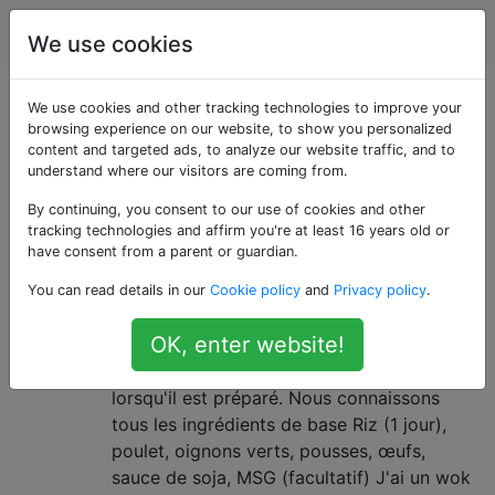
Cuisine
Étiquettes
Account
We use cookies
Questions marquées
We use cookies and other tracking technologies to improve your
browsing experience on our website, to show you personalized
content and targeted ads, to analyze our website traffic, and to
«chinese-cuisine»
understand where our visitors are coming from.
By continuing, you consent to our use of cookies and other
Comment les restaurants
11
tracking technologies and affirm you're at least 16 years old or
préparent-ils du riz frit au poulet?
have consent from a parent or guardian.
Quel ingrédient me manque?
You can read details in our
Cookie policy
and
Privacy policy
.
Chaque fois que j'essaie de préparer du riz
OK, enter website!
frit au poulet comme dans les restaurants à
emporter, il n'a jamais le même goût que
lorsqu'il est préparé. Nous connaissons
tous les ingrédients de base Riz (1 jour),
poulet, oignons verts, pousses, œufs,
sauce de soja, MSG (facultatif) J'ai un wok