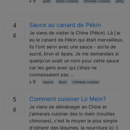
9
pork
asian-cuisine
chinese-cuisine
jerky
Sauce au canard de Pékin
4
Je viens de visiter la Chine (Pékin). Là j'ai
eu le canard de Pékin qui était merveilleux.
Ils l'ont servi avec une sauce - sorte de
sucré, brun et épais. Je me demandais si
quelqu'un avait un nom pour cette sauce
car les gens avec qui j'étais ne
connaissaient pas …
9
sauce
duck
chinese-cuisine
Comment cuisiner Lo Mein?
5
Je viens de déménager en Chine et
j'aimerais cuisiner des lo mein (nouilles
chinoises), c'est le moyen le plus simple
d'obtenir des légumes. la nourriture ici :)