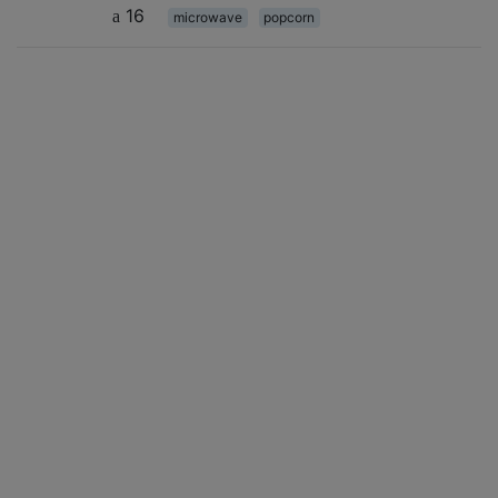
16
microwave
popcorn