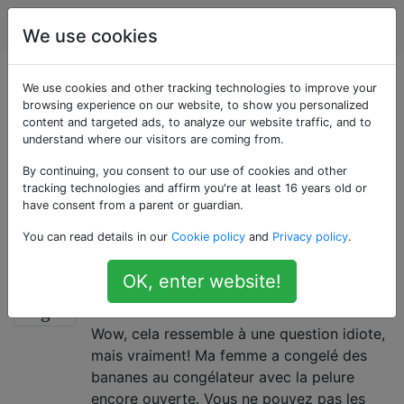
Cuisine
Étiquettes
Account
We use cookies
Questions marquées
We use cookies and other tracking technologies to improve your
browsing experience on our website, to show you personalized
content and targeted ads, to analyze our website traffic, and to
«microwave»
understand where our visitors are coming from.
By continuing, you consent to our use of cookies and other
Couvrir la cuisson avec un micro-ondes, sélection de
tracking technologies and affirm you're at least 16 years old or
temps et de puissances de cuisson appropriés, cuisson
have consent from a parent or guardian.
à partir du frais et réchauffage, différences et
You can read details in our
Cookie policy
and
Privacy policy
.
techniques de cuisson micro-ondes.
OK, enter website!
Pourquoi ma banane a-t-elle pris
6
feu au micro-ondes?
Wow, cela ressemble à une question idiote,
mais vraiment! Ma femme a congelé des
bananes au congélateur avec la pelure
encore ouverte. Vous ne pouvez pas les