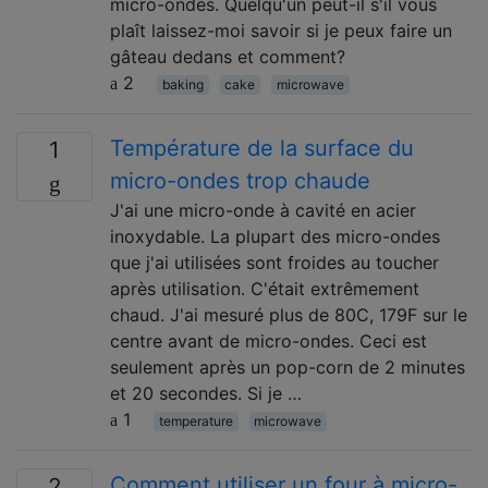
micro-ondes. Quelqu'un peut-il s'il vous
plaît laissez-moi savoir si je peux faire un
gâteau dedans et comment?
2
baking
cake
microwave
Température de la surface du
1
micro-ondes trop chaude
J'ai une micro-onde à cavité en acier
inoxydable. La plupart des micro-ondes
que j'ai utilisées sont froides au toucher
après utilisation. C'était extrêmement
chaud. J'ai mesuré plus de 80C, 179F sur le
centre avant de micro-ondes. Ceci est
seulement après un pop-corn de 2 minutes
et 20 secondes. Si je …
1
temperature
microwave
Comment utiliser un four à micro-
2