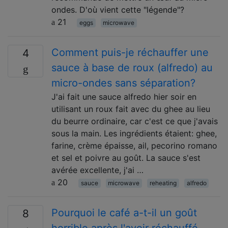
ondes. D'où vient cette "légende"?
21
eggs
microwave
Comment puis-je réchauffer une
4
sauce à base de roux (alfredo) au
micro-ondes sans séparation?
J'ai fait une sauce alfredo hier soir en
utilisant un roux fait avec du ghee au lieu
du beurre ordinaire, car c'est ce que j'avais
sous la main. Les ingrédients étaient: ghee,
farine, crème épaisse, ail, pecorino romano
et sel et poivre au goût. La sauce s'est
avérée excellente, j'ai …
20
sauce
microwave
reheating
alfredo
Pourquoi le café a-t-il un goût
8
horrible après l'avoir réchauffé