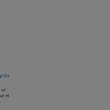
gnés
 un
ue et
…