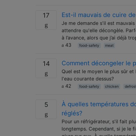
Est-il mauvais de cuire d
17
Je me demande s'il est mauvais d
attendre qu'elle décongèle. Parfo
à l’avance, alors que j’ai déjà tro
43
food-safety
meat
Comment décongeler le po
14
Quel est le moyen le plus sûr e
l'eau courante dessus?
42
food-safety
chicken
defros
À quelles températures do
5
réglés?
Pour un réfrigérateur, s'il fait p
longtemps. Cependant, si je le f
givre sur eux. À quelle températ