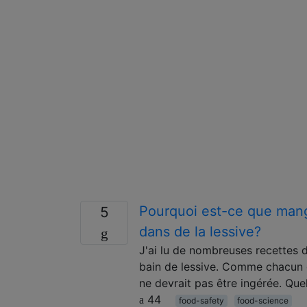
Pourquoi est-ce que mang
5
dans de la lessive?
J'ai lu de nombreuses recettes 
bain de lessive. Comme chacun do
ne devrait pas être ingérée. Que
44
food-safety
food-science