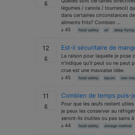
Quelles sont certaines directives 
légumes / canola / tournesol) qui 
dans certaines circonstances de 
aliments frits? Combien …
45
food-safety
oil
deep-frying
Est-il sécuritaire de mang
12
La raison pour laquelle je pose 
n'indique qu'il peut ou ne peut
crue est une mauvaise idée.
45
food-safety
bacon
raw-me
Combien de temps puis-je
11
Pour que les œufs restent utiles
je peux les conserver au réfrigér
seront-ils inutiles ou pas sains
44
food-safety
storage-method