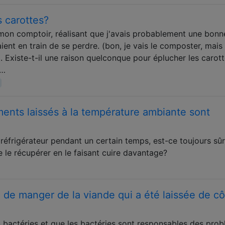
 carottes?
nt mon comptoir, réalisant que j'avais probablement une bonn
ent en train de se perdre. (bon, je vais le composter, mais 
 Existe-t-il une raison quelconque pour éplucher les carott
 …
ments laissés à la température ambiante sont
 réfrigérateur pendant un certain temps, est-ce toujours sûr
je le récupérer en le faisant cuire davantage?
 de manger de la viande qui a été laissée de cô
es bactéries et que les bactéries sont responsables des pro