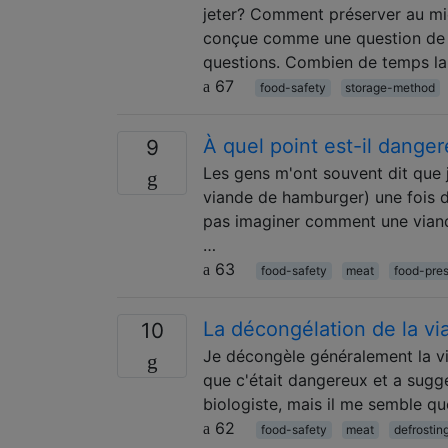
jeter? Comment préserver au mie
conçue comme une question de "
questions. Combien de temps l
67
food-safety
storage-method
À quel point est-il dange
9
Les gens m'ont souvent dit que j
viande de hamburger) une fois 
pas imaginer comment une viande
…
63
food-safety
meat
food-pres
La décongélation de la vi
10
Je décongèle généralement la vi
que c'était dangereux et a suggé
biologiste, mais il me semble qu
62
food-safety
meat
defrostin