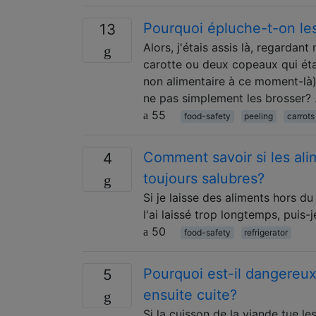
Pourquoi épluche-t-on les
13
Alors, j'étais assis là, regarda
carotte ou deux copeaux qui étai
non alimentaire à ce moment-là).
ne pas simplement les brosser?
55
food-safety
peeling
carrots
Comment savoir si les ali
4
toujours salubres?
Si je laisse des aliments hors du
l'ai laissé trop longtemps, puis-
50
food-safety
refrigerator
Pourquoi est-il dangereux
5
ensuite cuite?
Si la cuisson de la viande tue l