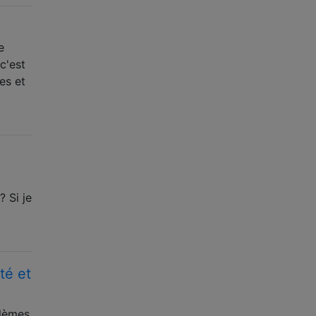
e
c'est
es et
? Si je
té et
blèmes