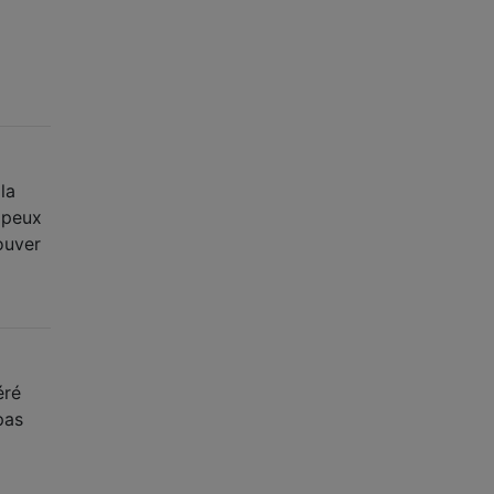
la
 peux
ouver
éré
pas