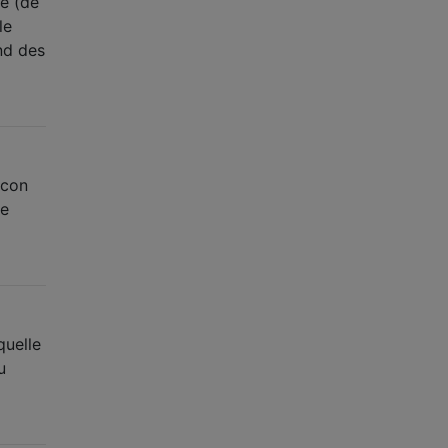
le (de
le
end des
acon
de
quelle
u