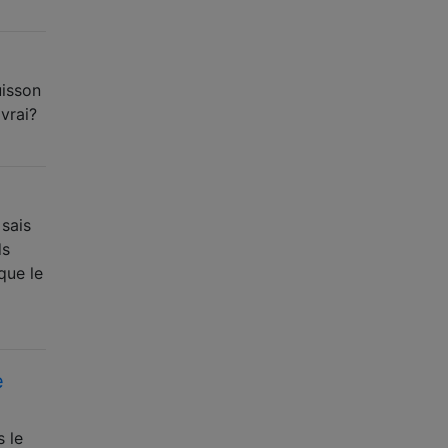
uisson
vrai?
 sais
ds
que le
e
s le