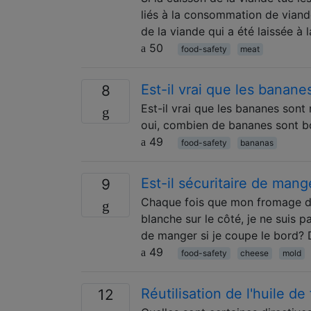
liés à la consommation de viand
de la viande qui a été laissée à
50
food-safety
meat
Est-il vrai que les banane
8
Est-il vrai que les bananes sont
oui, combien de bananes sont bo
49
food-safety
bananas
Est-il sécuritaire de man
9
Chaque fois que mon fromage dev
blanche sur le côté, je ne suis p
de manger si je coupe le bord? 
49
food-safety
cheese
mold
Réutilisation de l'huile de 
12