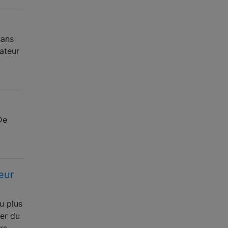
sans
lateur
De
eur
eu plus
rer du
rs