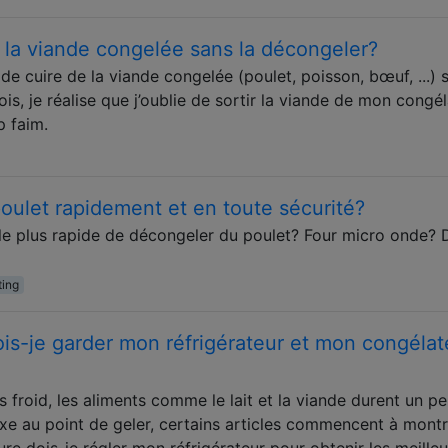
e la viande congelée sans la décongeler?
e cuire de la viande congelée (poulet, poisson, bœuf, ...) 
is, je réalise que j’oublie de sortir la viande de mon congé
p faim.
ulet rapidement et en toute sécurité?
t le plus rapide de décongeler du poulet? Four micro onde? 
ting
is-je garder mon réfrigérateur et mon congélat
lus froid, les aliments comme le lait et la viande durent un p
ixe au point de geler, certains articles commencent à mont
ure dois-je régler mon réfrigérateur pour obtenir les meilleu