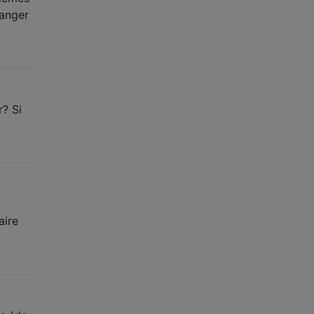
manger
r? Si
aire