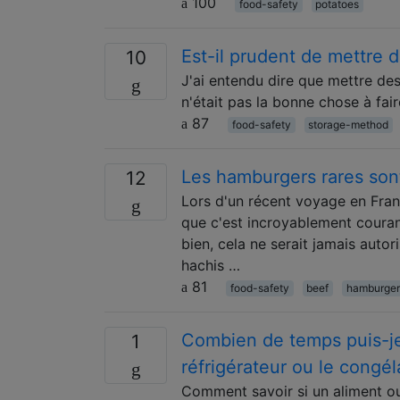
100
food-safety
potatoes
Est-il prudent de mettre 
10
J'ai entendu dire que mettre des
n'était pas la bonne chose à fai
87
food-safety
storage-method
Les hamburgers rares sont
12
Lors d'un récent voyage en Franc
que c'est incroyablement courant
bien, cela ne serait jamais auto
hachis …
81
food-safety
beef
hamburger
Combien de temps puis-je
1
réfrigérateur ou le congél
Comment savoir si un aliment ou 