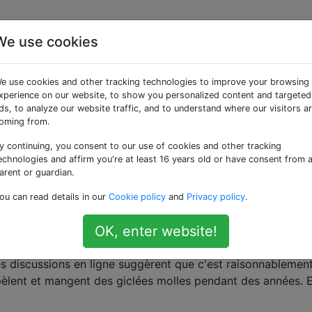
We use cookies
ées «food-safety»
e use cookies and other tracking technologies to improve your browsing
xperience on our website, to show you personalized content and targeted
n et le stockage des aliments de manière à prévenir les mal
ds, to analyze our website traffic, and to understand where our visitors a
oming from.
le beurre à la température ambiante?
y continuing, you consent to our use of cookies and other tracking
urre à la température ambiante? Si oui, pendant combien de 
echnologies and affirm you're at least 16 years old or have consent from 
arent or guardian.
storage-lifetime
butter
ou can read details in our
Cookie policy
and
Privacy policy
.
ger des pommes de terre qui ont germé?
OK, enter website!
i sont devenues un peu molles et ont produit des pousses
es discussions en ligne suggèrent que c'est raisonnablement
 pèlent et mangent des giclées molles pendant des années. 