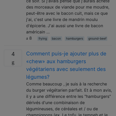
ce soir. Si j'avais pensé que j'aurais acheté
des morceaux de viande pour me moudre,
peut-être avec le bacon cuit, mais ce que
j'ai, c'est une livre de mandrin moulu
d'épicerie. J'ai aussi une livre de bacon
américain …
8
frying
bacon
hamburgers
ground-beef
Comment puis-je ajouter plus de
4
«chew» aux hamburgers
végétariens avec seulement des
légumes?
Comme beaucoup , je suis à la recherche
du burger végétarien parfait. Et à mon avis,
il y a une différence entre les "hamburgers"
dérivés d'une combinaison de
légumineuses, de céréales et / ou de
champignons (ex. Le tofu, le tempeh et le