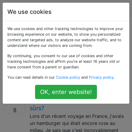
Cuisine
Étiquettes
Account
We use cookies
Questions marquées
We use cookies and other tracking technologies to improve your
browsing experience on our website, to show you personalized
content and targeted ads, to analyze our website traffic, and to
«hamburgers»
understand where our visitors are coming from.
By continuing, you consent to our use of cookies and other
Questions sur le sandwich américain classique, le
tracking technologies and affirm you're at least 16 years old or
hamburger et comment les préparer. N'utilisez pas
have consent from a parent or guardian.
cette balise pour «viande hachée», c'est-à-dire bœuf
You can read details in our
Cookie policy
and
Privacy policy
.
haché ou haché de bœuf en dehors du contexte du
sandwich.
OK, enter website!
Les hamburgers rares sont-ils
12
sûrs?
Lors d'un récent voyage en France, j'avais
un hamburger qui était encore rose au
milieu. Je sais que c'est incroyablement