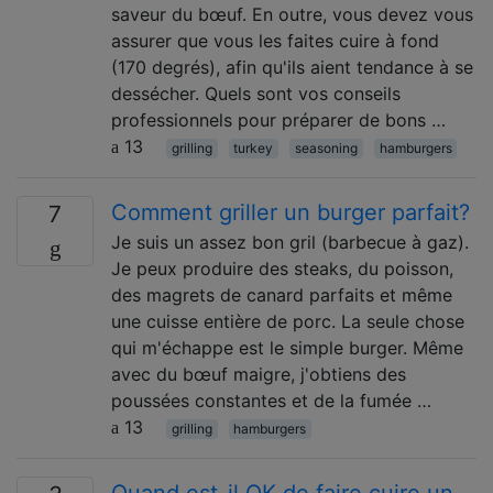
saveur du bœuf. En outre, vous devez vous
assurer que vous les faites cuire à fond
(170 degrés), afin qu'ils aient tendance à se
dessécher. Quels sont vos conseils
professionnels pour préparer de bons …
13
grilling
turkey
seasoning
hamburgers
Comment griller un burger parfait?
7
Je suis un assez bon gril (barbecue à gaz).
Je peux produire des steaks, du poisson,
des magrets de canard parfaits et même
une cuisse entière de porc. La seule chose
qui m'échappe est le simple burger. Même
avec du bœuf maigre, j'obtiens des
poussées constantes et de la fumée …
13
grilling
hamburgers
Quand est-il OK de faire cuire un