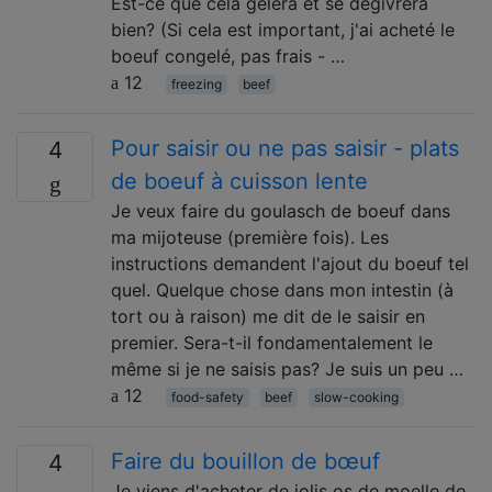
Est-ce que cela gèlera et se dégivrera
bien? (Si cela est important, j'ai acheté le
boeuf congelé, pas frais - …
12
freezing
beef
Pour saisir ou ne pas saisir - plats
4
de boeuf à cuisson lente
Je veux faire du goulasch de boeuf dans
ma mijoteuse (première fois). Les
instructions demandent l'ajout du boeuf tel
quel. Quelque chose dans mon intestin (à
tort ou à raison) me dit de le saisir en
premier. Sera-t-il fondamentalement le
même si je ne saisis pas? Je suis un peu …
12
food-safety
beef
slow-cooking
Faire du bouillon de bœuf
4
Je viens d'acheter de jolis os de moelle de