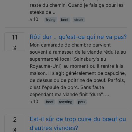
reste du chemin. Quand je fais ça pour les
steaks de …
10
frying
beef
steak
Rôti dur .. qu'est-ce qui ne va pas?
11
Mon camarade de chambre parvient
souvent à ramasser de la viande réduite au
supermarché local (Sainsbury's au
Royaume-Uni) au moment où il rentre à la
maison. Il s'agit généralement de capucine,
de dessus ou de poitrine de bœuf. Parfois,
c'est l'épaule de porc. Sans faute
cependant ma viande finit "dure". …
10
beef
roasting
pork
Est-il sûr de trop cuire du bœuf ou
2
d'autres viandes?