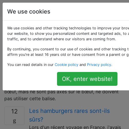
Cuisine
Étiquettes
Account
We use cookies
Questions marquées
We use cookies and other tracking technologies to improve your bro
our website, to show you personalized content and targeted ads, to 
traffic, and to understand where our visitors are coming from.
«beef»
By continuing, you consent to our use of cookies and other tracking 
affirm you're at least 16 years old or have consent from a parent or g
Le boeuf est la viande des bovins adultes (vaches et
taureaux). Utilisez cette balise pour les questions sur
You can read details in our
Cookie policy
and
Privacy policy
.
la sélection, l'identification, le stockage, la préparation,
le remplacement ou la cuisson avec du bœuf comme
OK, enter website!
ingrédient. Les questions sur les plats qui incluent du
bœuf, mais ne sont pas axés sur le bœuf, ne doivent
pas utiliser cette balise.
Les hamburgers rares sont-ils
12
sûrs?
Lors d'un récent voyage en France, j'avais