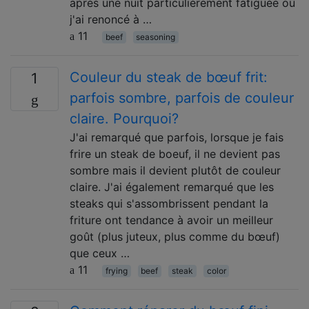
après une nuit particulièrement fatiguée où
j'ai renoncé à …
11
beef
seasoning
Couleur du steak de bœuf frit:
1
parfois sombre, parfois de couleur
claire. Pourquoi?
J'ai remarqué que parfois, lorsque je fais
frire un steak de boeuf, il ne devient pas
sombre mais il devient plutôt de couleur
claire. J'ai également remarqué que les
steaks qui s'assombrissent pendant la
friture ont tendance à avoir un meilleur
goût (plus juteux, plus comme du bœuf)
que ceux …
11
frying
beef
steak
color