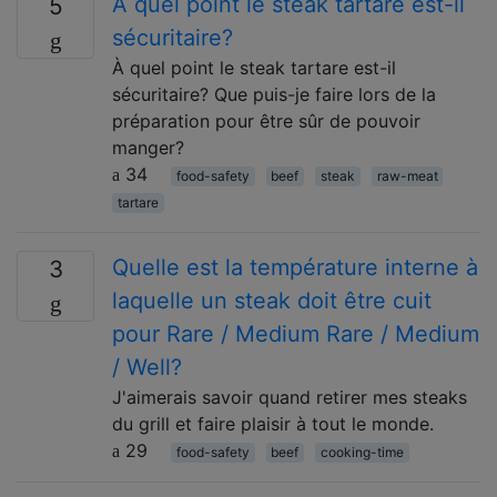
À quel point le steak tartare est-il
5
sécuritaire?
À quel point le steak tartare est-il
sécuritaire? Que puis-je faire lors de la
préparation pour être sûr de pouvoir
manger?
34
food-safety
beef
steak
raw-meat
tartare
Quelle est la température interne à
3
laquelle un steak doit être cuit
pour Rare / Medium Rare / Medium
/ Well?
J'aimerais savoir quand retirer mes steaks
du grill et faire plaisir à tout le monde.
29
food-safety
beef
cooking-time