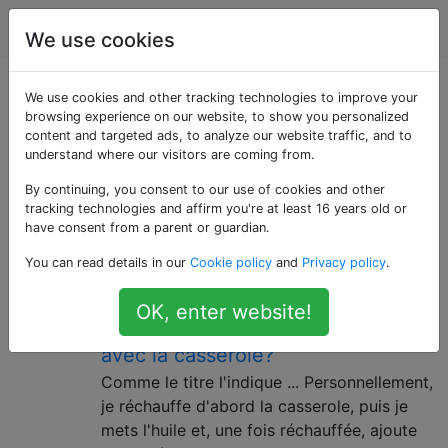
Cuisine
Étiquettes
Account
We use cookies
Questions marquées
We use cookies and other tracking technologies to improve your
browsing experience on our website, to show you personalized
content and targeted ads, to analyze our website traffic, and to
«frying»
understand where our visitors are coming from.
By continuing, you consent to our use of cookies and other
Une méthode de cuisson à chaleur directe utilisant de
tracking technologies and affirm you're at least 16 years old or
l'huile, du beurre ou d'autres matières grasses.
have consent from a parent or guardian.
Chauffez-vous d'abord la
14
You can read details in our
Cookie policy
and
Privacy policy
.
casserole, puis ajoutez de l'huile?
OK, enter website!
Ou mettre l'huile dans et chauffer
avec la casserole?
Comme le titre l'indique ... Personnellement,
je réchauffe d'abord la casserole, puis je
mets l'huile et, une fois réchauffée, ajoute