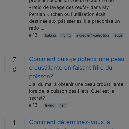
premier succès lors de la recherche du
«ratio de lavage des œufs» dans My
Persian Kitchen où l'utilisation était
destinée aux pâtisseries. Il a préconisé un
ratio …
13
baking
frying
ingredient-selection
eggs
Comment puis-je obtenir une peau
7
croustillante en faisant frire du
poisson?
J'ai du mal à obtenir une peau croustillante
lors de la cuisson des filets. Quel est le
secret?
13
frying
fish
Comment déterminez-vous la
1