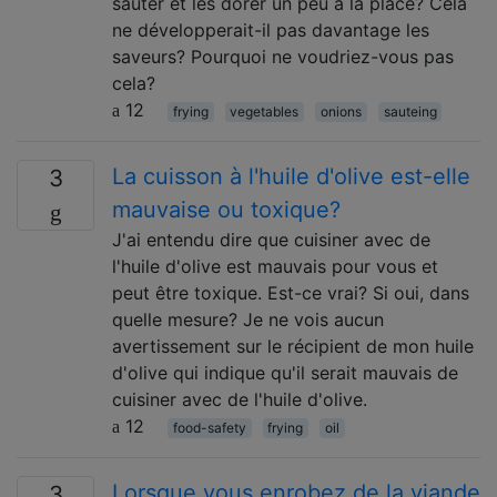
sauter et les dorer un peu à la place? Cela
ne développerait-il pas davantage les
saveurs? Pourquoi ne voudriez-vous pas
cela?
12
frying
vegetables
onions
sauteing
La cuisson à l'huile d'olive est-elle
3
mauvaise ou toxique?
J'ai entendu dire que cuisiner avec de
l'huile d'olive est mauvais pour vous et
peut être toxique. Est-ce vrai? Si oui, dans
quelle mesure? Je ne vois aucun
avertissement sur le récipient de mon huile
d'olive qui indique qu'il serait mauvais de
cuisiner avec de l'huile d'olive.
12
food-safety
frying
oil
Lorsque vous enrobez de la viande
3