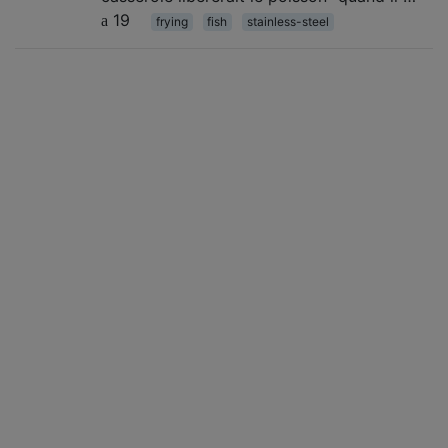
19
frying
fish
stainless-steel