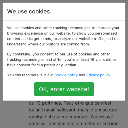
Cuisine
Étiquettes
Account
We use cookies
Questions marquées
We use cookies and other tracking technologies to improve your
browsing experience on our website, to show you personalized
content and targeted ads, to analyze our website traffic, and to
«chicken-breast»
understand where our visitors are coming from.
By continuing, you consent to our use of cookies and other
Comment puis-je piler le poulet
16
tracking technologies and affirm you're at least 16 years old or
(ou autre viande) sans faire de
have consent from a parent or guardian.
gâchis?
You can read details in our
Cookie policy
and
Privacy policy
.
Malgré tous mes efforts, ma cuisine (et
OK, enter website!
parfois le poulet) a toujours l’apparence
d’une zone de guerre après avoir battu 8
ou 10 poitrines. Peut-être que ce n'est
qu'un travail salissant, mais je pense que
quelque chose me manque. J'ai essayé
d'utiliser des maillets, en métal et en bois.