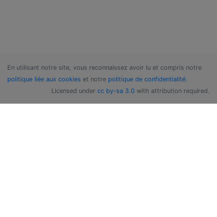
En utilisant notre site, vous reconnaissez avoir lu et compris notre
politique liée aux cookies
et notre
politique de confidentialité
.
Licensed under
cc by-sa 3.0
with attribution required.