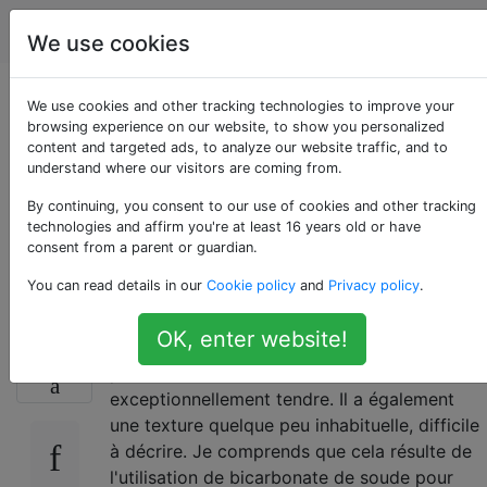
Cuisine
Étiquettes
Account
We use cookies
Comment utiliser le
We use cookies and other tracking technologies to improve your
browsing experience on our website, to show you personalized
content and targeted ads, to analyze our website traffic, and to
bicarbonate de
understand where our visitors are coming from.
soude pour attendrir
By continuing, you consent to our use of cookies and other tracking
technologies and affirm you're at least 16 years old or have
consent from a parent or guardian.
la viande?
You can read details in our
Cookie policy
and
Privacy policy
.
OK, enter website!
Dans certains restaurants chinois, j'ai eu des
22
plats de boeuf où la viande était
exceptionnellement tendre. Il a également
une texture quelque peu inhabituelle, difficile
à décrire. Je comprends que cela résulte de
l'utilisation de bicarbonate de soude pour