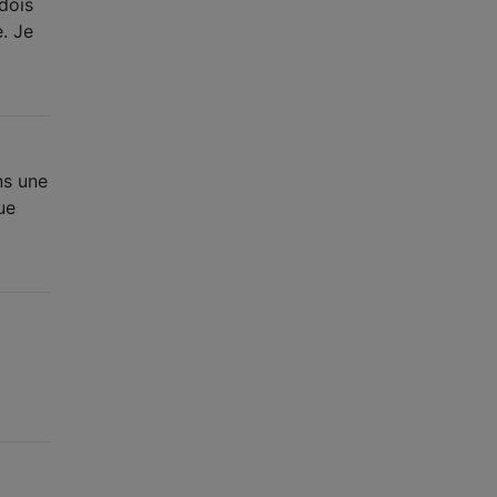
 dois
e. Je
ns une
ue