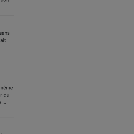
 sans
ait
d même
er du
e …