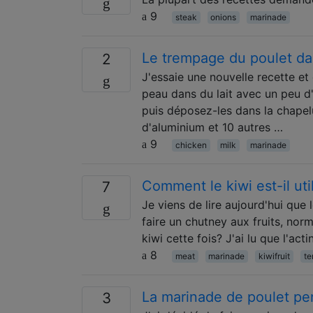
9
steak
onions
marinade
Le trempage du poulet dans
2
J'essaie une nouvelle recette e
peau dans du lait avec un peu d'
puis déposez-les dans la chapel
d'aluminium et 10 autres …
9
chicken
milk
marinade
Comment le kiwi est-il uti
7
Je viens de lire aujourd'hui que 
faire un chutney aux fruits, nor
kiwi cette fois? J'ai lu que l'ac
8
meat
marinade
kiwifruit
te
La marinade de poulet pen
3