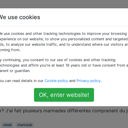
We use cookies
ées «marinade»
e use cookies and other tracking technologies to improve your browsing
xperience on our website, to show you personalized content and targeted
ie dans le lait?
ds, to analyze our website traffic, and to understand where our visitors a
oming from.
serait une technique courante qui aiderait à éliminer les
tendrir le foie. Je l'ai essayé et le foie s'est bien passé, m
y continuing, you consent to our use of cookies and other tracking
ça marche? Quelle est la chimie derrière tout ça? Que …
echnologies and affirm you're at least 16 years old or have consent from 
arent or guardian.
r
ou can read details in our
Cookie policy
and
Privacy policy
.
écuritaire de mariner la viande?
OK, enter website!
riner du poulet et du bifteck presque décongelés dans le
n'ai toujours pas réussi à cuisiner la viande. La viande est-e
r? J'ai fait plusieurs marinades différentes comprenant du 
steak
marinade