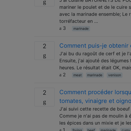
mariner le poulet et de le cuire 
avec la marinade ensemble; Le ré
torréfacteur en …
3
marinade
Comment puis-je obtenir d
2
J'ai bu du ragoût de cerf et je l
Ensuite, j'ai ajouté des légumes 
heures. Le résultat était OK, ma
2
meat
marinade
venison
Comment procéder lorsqu
2
tomates, vinaigre et oign
J'ai suivi cette recette de boeuf v
Comme je n'ai pas de moulin à ép
les épices dans un mixie et je l
1
frying
beef
marinade
curry