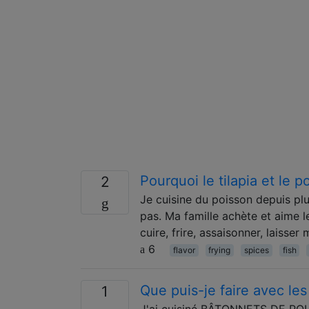
Pourquoi le tilapia et le 
2
Je cuisine du poisson depuis pl
pas. Ma famille achète et aime le 
cuire, frire, assaisonner, laisser 
6
flavor
frying
spices
fish
Que puis-je faire avec le
1
J'ai cuisiné BÂTONNETS DE POU