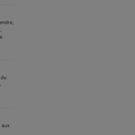
endre,
,
Je
 du
s
s aux