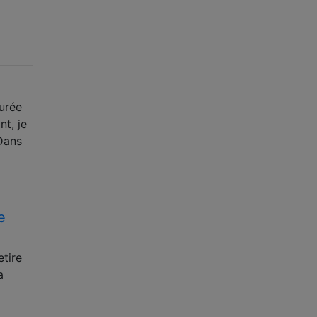
durée
t, je
Dans
e
etire
a