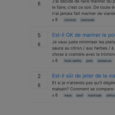
J'ai décidé de faire mariner du p
le faire, c'est ce soir. De toute
n'ai jamais fait mariner de vian
8
chicken
marinade
Est-il OK de mariner le p
5
Je veux juste minimiser les plat
sauce au citron / aux herbes / à 
chose à craindre avec la trichon
8
food-safety
pork
barbecue
Est-il sûr de jeter de la 
2
Et si je n'attends pas qu'il dégè
malsain? Comment se compare-t-
8
meat
beef
marinade
defro