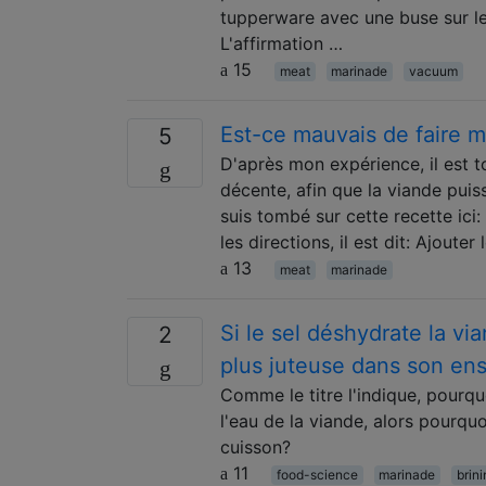
tupperware avec une buse sur le c
L'affirmation …
15
meat
marinade
vacuum
Est-ce mauvais de faire m
5
D'après mon expérience, il est t
décente, afin que la viande puis
suis tombé sur cette recette ic
les directions, il est dit: Ajout
13
meat
marinade
Si le sel déshydrate la vi
2
plus juteuse dans son en
Comme le titre l'indique, pourqu
l'eau de la viande, alors pourqu
cuisson?
11
food-science
marinade
brin