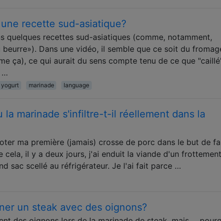
s une recette sud-asiatique?
 dans quelques recettes sud-asiatiques (comme, notamment,
u beurre»). Dans une vidéo, il semble que ce soit du fromag
 ça), ce qui aurait du sens compte tenu de ce que "caillé
s …
yogurt
marinade
language
a marinade s'infiltre-t-il réellement dans la
ter ma première (jamais) crosse de porc dans le but de fa
 cela, il y a deux jours, j'ai enduit la viande d'un frottemen
d sac scellé au réfrigérateur. Je l'ai fait parce …
iner un steak avec des oignons?
nt des oignons lors de la marinade de steak, mais ... pour