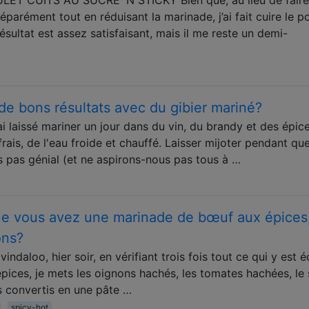
séparément tout en réduisant la marinade, j’ai fait cuire le p
sultat est assez satisfaisant, mais il me reste un demi-
e bons résultats avec du gibier mariné?
'ai laissé mariner un jour dans du vin, du brandy et des épice
frais, de l'eau froide et chauffé. Laisser mijoter pendant qu
is pas génial (et ne aspirons-nous pas tous à …
e vous avez une marinade de bœuf aux épices
ons?
indaloo, hier soir, en vérifiant trois fois tout ce qui y est éc
ices, je mets les oignons hachés, les tomates hachées, le 
es convertis en une pâte …
spicy-hot