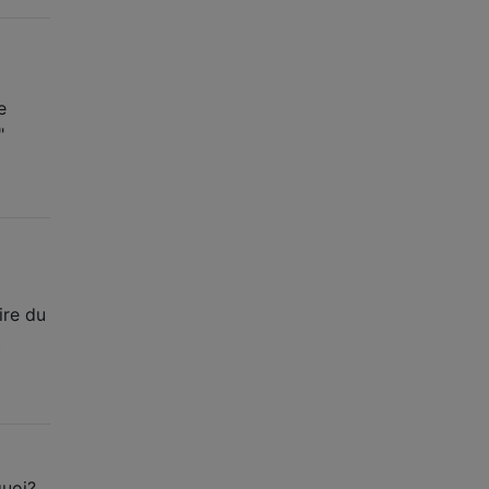
e
"
ire du
t
quoi?