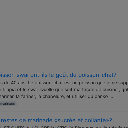
poisson swai ont-ils le goût du poisson-chat?
us de 40 ans. Le poisson-chat est un poisson que je ne sup
tilapia et le swai. Quelle que soit ma façon de cuisiner, gril
mariner, la fariner, la chapelure, et utiliser du panko …
marinade
s restes de marinade «sucrée et collante»?
LET CUITS AU SUCRE 'N STICKY Bien que, au lieu de faire