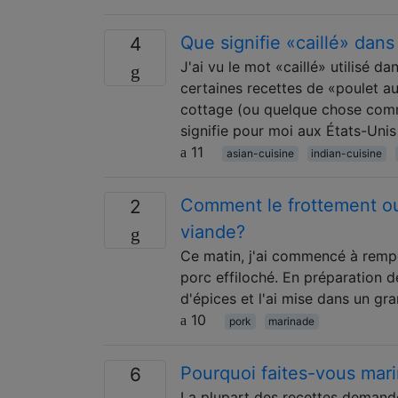
Que signifie «caillé» dan
4
J'ai vu le mot «caillé» utilisé
certaines recettes de «poulet a
cottage (ou quelque chose comme
signifie pour moi aux États-Uni
11
asian-cuisine
indian-cuisine
Comment le frottement ou l
2
viande?
Ce matin, j'ai commencé à rempo
porc effiloché. En préparation de
d'épices et l'ai mise dans un gran
10
pork
marinade
Pourquoi faites-vous mar
6
La plupart des recettes demande