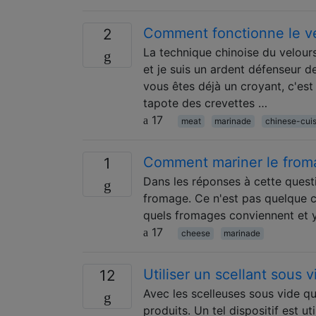
Comment fonctionne le v
2
La technique chinoise du velour
et je suis un ardent défenseur de
vous êtes déjà un croyant, c'est
tapote des crevettes …
17
meat
marinade
chinese-cuis
Comment mariner le from
1
Dans les réponses à cette quest
fromage. Ce n'est pas quelque c
quels fromages conviennent et y
17
cheese
marinade
Utiliser un scellant sous 
12
Avec les scelleuses sous vide q
produits. Un tel dispositif est u