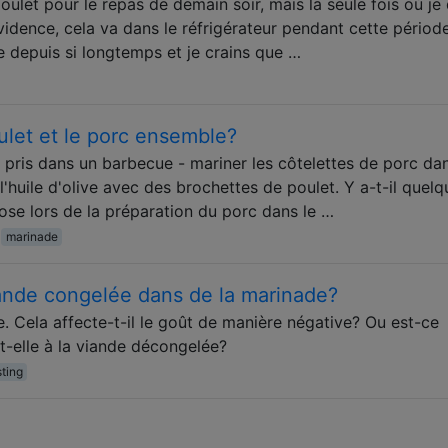
oulet pour le repas de demain soir, mais la seule fois où je
 évidence, cela va dans le réfrigérateur pendant cette périod
de depuis si longtemps et je crains que …
oulet et le porc ensemble?
s pris dans un barbecue - mariner les côtelettes de porc da
l'huile d'olive avec des brochettes de poulet. Y a-t-il quelq
ose lors de la préparation du porc dans le …
marinade
viande congelée dans de la marinade?
le. Cela affecte-t-il le goût de manière négative? Ou est-ce
elle à la viande décongelée?
sting