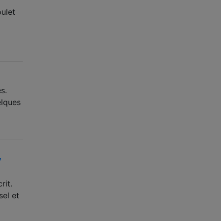
oulet
s.
elques
,
rit.
sel et