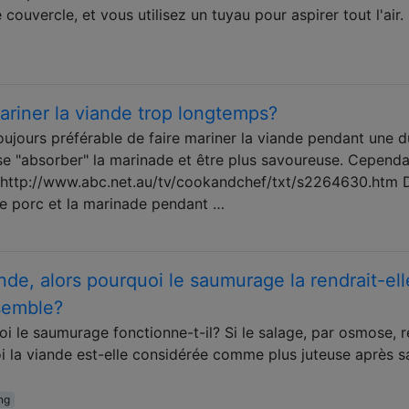
ouvercle, et vous utilisez un tuyau pour aspirer tout l'air.
ariner la viande trop longtemps?
oujours préférable de faire mariner la viande pendant une 
se "absorber" la marinade et être plus savoureuse. Cependan
i: http://www.abc.net.au/tv/cookandchef/txt/s2264630.htm 
er le porc et la marinade pendant …
ande, alors pourquoi le saumurage la rendrait-ell
semble?
oi le saumurage fonctionne-t-il? Si le salage, par osmose, r
oi la viande est-elle considérée comme plus juteuse après s
ing