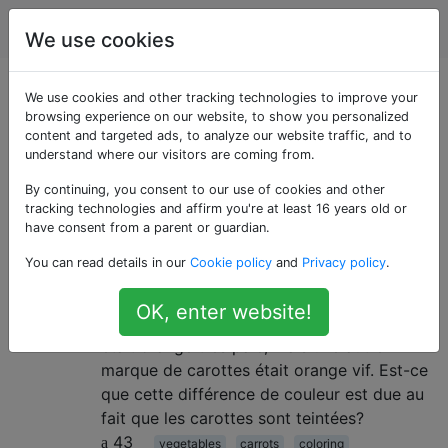
Cuisine
Étiquettes
Account
We use cookies
Questions marquées
We use cookies and other tracking technologies to improve your
browsing experience on our website, to show you personalized
content and targeted ads, to analyze our website traffic, and to
«vegetables»
understand where our visitors are coming from.
By continuing, you consent to our use of cookies and other
Du pois le plus humble à la courge la plus immense.
tracking technologies and affirm you're at least 16 years old or
have consent from a parent or guardian.
Les carottes sont-elles teintes en
7
You can read details in our
Cookie policy
and
Privacy policy
.
orange?
J'étais au supermarché et j'ai remarqué
OK, enter website!
qu'une marque de carottes «biologiques»
était orange très pâle, mais une autre
marque de carottes était orange vif. Est-ce
que cette différence de couleur est due au
fait que les carottes sont teintées?
43
vegetables
carrots
coloring