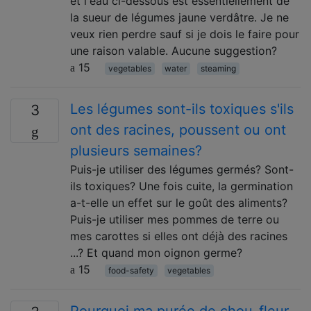
et l'eau ci-dessous est essentiellement de
la sueur de légumes jaune verdâtre. Je ne
veux rien perdre sauf si je dois le faire pour
une raison valable. Aucune suggestion?
15
vegetables
water
steaming
Les légumes sont-ils toxiques s'ils
3
ont des racines, poussent ou ont
plusieurs semaines?
Puis-je utiliser des légumes germés? Sont-
ils toxiques? Une fois cuite, la germination
a-t-elle un effet sur le goût des aliments?
Puis-je utiliser mes pommes de terre ou
mes carottes si elles ont déjà des racines
...? Et quand mon oignon germe?
15
food-safety
vegetables
Pourquoi ma purée de chou-fleur