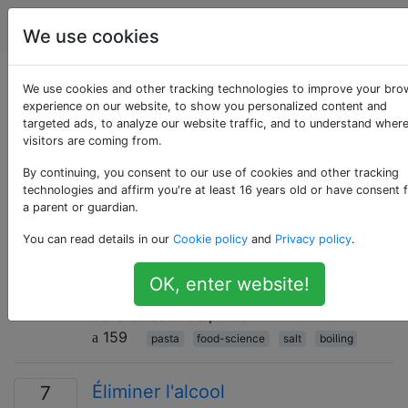
Cuisine
Étiquettes
Account
We use cookies
Questions marquées
We use cookies and other tracking technologies to improve your bro
experience on our website, to show you personalized content and
targeted ads, to analyze our website traffic, and to understand wher
«food-science»
visitors are coming from.
By continuing, you consent to our use of cookies and other tracking
Tout sur les théories scientifiques derrière la
technologies and affirm you're at least 16 years old or have consent 
nourriture. Les mythes culinaires démystifiés ici.
a parent or guardian.
Pourquoi ajouter du sel à l'eau lors
11
You can read details in our
Cookie policy
and
Privacy policy
.
de la cuisson des pâtes?
OK, enter website!
Quel est l'effet de l'ajout de sel à l'eau lors
de la cuisson de pâtes?
159
pasta
food-science
salt
boiling
Éliminer l'alcool
7