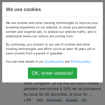
Cuisine
Étiquettes
Account
We use cookies
Questions marquées
We use cookies and other tracking technologies to improve your
browsing experience on our website, to show you personalized
content and targeted ads, to analyze our website traffic, and to
«fire»
understand where our visitors are coming from.
By continuing, you consent to our use of cookies and other
Pourquoi ma banane a-t-elle pris
6
tracking technologies and affirm you're at least 16 years old or
feu au micro-ondes?
have consent from a parent or guardian.
Wow, cela ressemble à une question idiote,
You can read details in our
Cookie policy
and
Privacy policy
.
mais vraiment! Ma femme a congelé des
bananes au congélateur avec la pelure
OK, enter website!
encore ouverte. Vous ne pouvez pas les
peler congelés. Je l'ai mis au micro-ondes
pendant une minute à 50% de sa puissance.
Au bout de 30 secondes, le bout fin …
99
fruit
microwave
bananas
fire