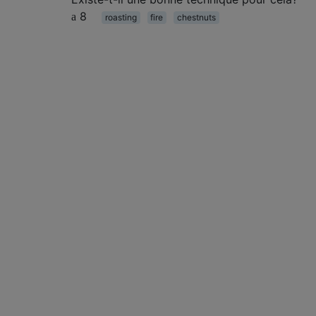
8
roasting
fire
chestnuts