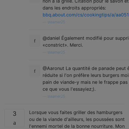
non à la grille. Citation pour le savon et
dans les endroits appropriés:
bbq.about.com/cs/cookingtips/a/aa05
—
steamer25
@daniel Également modifié pour suppr
«constrict». Merci.
—
steamer25
@Aaronut La quantité de panade peut ê
réduite si l'on préfère leurs burgers mo
pain de viande-y mais ne le frappe pas 
ce que vous l'essayiez;).
—
steamer25
Lorsque vous faites griller des hamburgers
3
ou de la viande d'ailleurs, les poussées sont
l'ennemi mortel de la bonne nourriture. Mon