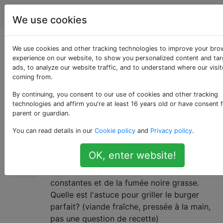
Cuisine
Étiquettes
Account
We use cookies
Comment griller un
We use cookies and other tracking technologies to improve your bro
experience on our website, to show you personalized content and ta
ads, to analyze our website traffic, and to understand where our visit
burger parfait?
coming from.
By continuing, you consent to our use of cookies and other tracking
technologies and affirm you're at least 16 years old or have consent 
Je suis un assez bon gril (barbecue à gaz).
13
parent or guardian.
Je peux produire des steaks, du poisson, des
You can read details in our
Cookie policy
and
Privacy policy
.
magrets de canard parfaits et même une
cuisse entière de porc. La seule chose qui
OK, enter website!
m'échappe est le simple burger. Même avec
du bœuf maigre, j'obtiens des poussées
constantes et de la fumée noire grasse.
Quelle est l'astuce pour griller le burger
parfait? (viande fraîche, pressée à la main,
pas une question de recette)