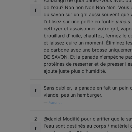
2
Aaaaaagh de quoi parlez-vous avec du
de l'eau? Non non Non Non Non. Vous u
du savon sur un gril aussi souvent que
l'utilisez sur une poêle en fonte:
jamais
nettoyer et assaisonner votre gril, vapo
brouillard d'huile, chauffez, fermez le 
et laissez cuire un moment. Éliminez le
de carbone avec une brosse uniquemen
DE SAVON. Et la panade n'empêche pas
protéines de resserrer et de presser l'ea
ajoute juste plus d'humidité.
Sans oublier, la panade en fait un pain 
viande, pas un hamburger.
—
Aaronut
2
@daniel Modifié pour clarifier que le sa
l'eau sont destinés au corps / matériel d