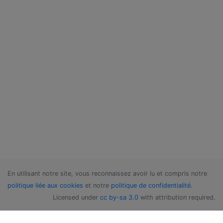
En utilisant notre site, vous reconnaissez avoir lu et compris notre
politique liée aux cookies
et notre
politique de confidentialité
.
Licensed under
cc by-sa 3.0
with attribution required.