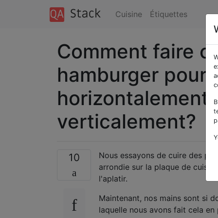
Cuisine
Étiquettes
Comment faire cu
W
hamburger pour q
e
a
c
horizontalement a
B
t
verticalement?
p
Y
Nous essayons de cuire des pain
10
arrondie sur la plaque de cuisso
l'aplatir.
Maintenant, nos mains sont si d
laquelle nous avons fait cela en