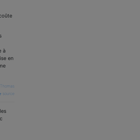
 coûte
s
e à
ise en
rme
Thomas
source
les
ec