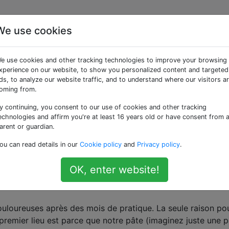
We use cookies
ire des pains à
e use cookies and other tracking technologies to improve your browsing
u'ils s'étendent
xperience on our website, to show you personalized content and targeted
ds, to analyze our website traffic, and to understand where our visitors a
oming from.
u lieu de s'étendre
y continuing, you consent to our use of cookies and other tracking
echnologies and affirm you're at least 16 years old or have consent from 
arent or guardian.
ou can read details in our
Cookie policy
and
Privacy policy
.
s à hamburger et nous jouons généralement la pâte individ
OK, enter website!
n et utilisons une autre plaque de cuisson pour la presser p
ouloureuses après des mois de pratique. La seule raison po
 premier lieu est parce que notre pâte (imaginez juste une p