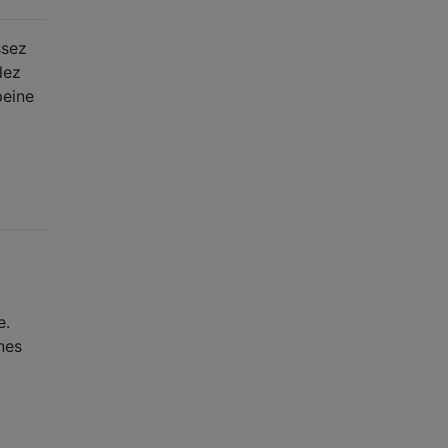
ssez
lez
peine
e.
nes