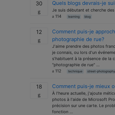
Quels blogs devrais-je sui
30
Je suis débutant et cherche des 
114
learning
blog
Comment puis-je approche
12
photographie de rue?
J'aime prendre des photos franc
je connais, ou lors d'un événeme
s'habituent à la présence de la c
"photographie de rue" …
112
technique
street-photograph
Comment puis-je mieux or
18
À l'heure actuelle, j'ajoute mét
photos à l'aide de Microsoft Pr
précision sur une carte. Le prob
fonction …