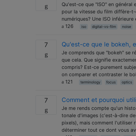
Qu'est-ce que "ISO" en général 
pour la vitesse du film diffère-t-
numériques? Une ISO inférieure e
126
iso
digital-vs-film
noise
Qu'est-ce que le bokeh, 
7
Je comprends que "bokeh" se réf
que cela. Que signifie exacteme
compris? Est-ce purement subjec
on comparer et contraster le b
121
terminology
focus
optics
Comment et pourquoi util
7
Je me rends compte qu'un histo
tonale d'images (c'est-à-dire de
pixels), mais comment l'utiliser
déterminer tout ce dont vous a