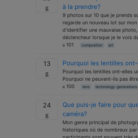
à la prendre?
9 photos sur 10 que je prends s
regarde un nouveau lot sur mon 
d'identifier une mauvaise photo
déclencheur lorsque je le vois d
101
composition
art
Pourquoi les lentilles ont
13
Pourquoi les lentilles ont-elles 
Pourquoi ne peuvent-ils pas êtr
100
lens
technology-generations
Que puis-je faire pour qu
24
caméra?
Mon genre principal de photogra
historiques où de nombreux parti
participants sont souvent très d