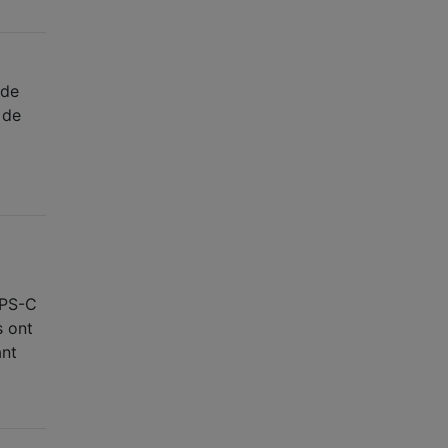
nde
 de
APS-C
s ont
ant