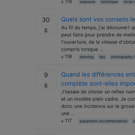
118
exposure
technique
tonal-
Quels sont vos conseils l
30
Au fil du temps, j'ai découvert 
peut faire pour prendre de meil
l'ouverture, de la vitesse d'obt
compris lorsque …
118
learning
tips
photography-
Quand les différences ent
9
complète sont-elles impo
J'essaie de choisir un reflex n
et un modèle plein cadre. Je com
donc une incidence sur le grossi
une …
117
equipment-recommendation