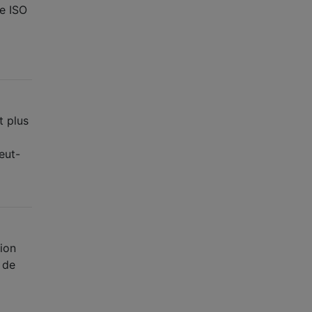
le ISO
t plus
eut-
ion
 de