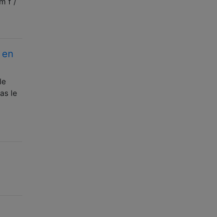
m f /
 en
le
as le