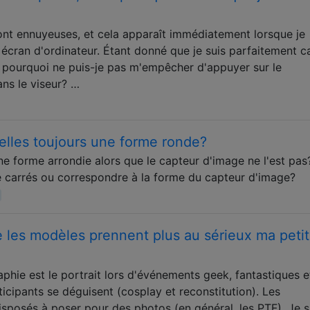
ont ennuyeuses, et cela apparaît immédiatement lorsque je
écran d'ordinateur. Étant donné que je suis parfaitement c
, pourquoi ne puis-je pas m'empêcher d'appuyer sur le
ans le viseur? …
-elles toujours une forme ronde?
une forme arrondie alors que le capteur d'image ne l'est pas
e carrés ou correspondre à la forme du capteur d'image?
e les modèles prennent plus au sérieux ma peti
phie est le portrait lors d'événements geek, fantastiques e
cipants se déguisent (cosplay et reconstitution). Les
isposés à poser pour des photos (en général, les PTF). Je s