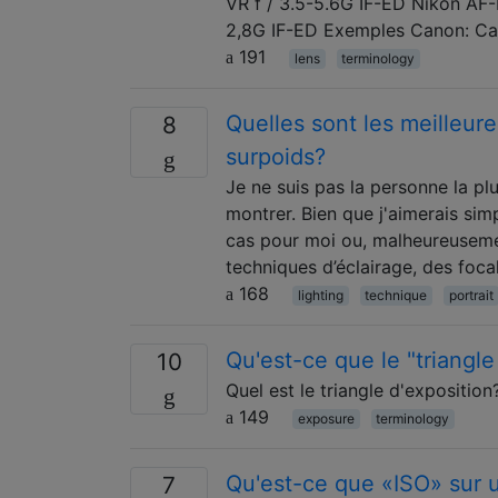
VR f / 3.5-5.6G IF-ED Nikon AF
2,8G IF-ED Exemples Canon: C
191
lens
terminology
Quelles sont les meilleur
8
surpoids?
Je ne suis pas la personne la p
montrer. Bien que j'aimerais sim
cas pour moi ou, malheureusemen
techniques d’éclairage, des foca
168
lighting
technique
portrait
Qu'est-ce que le "triangle
10
Quel est le triangle d'expositi
149
exposure
terminology
Qu'est-ce que «ISO» sur 
7