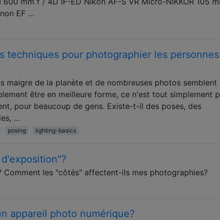
-I 600 mm f / 4D IF-ED Nikon AF-S VR Micro-NIKKOR 105 m
anon EF …
es techniques pour photographier les personnes
lus maigre de la planète et de nombreuses photos semblent 
plement être en meilleure forme, ce n'est tout simplement p
t, pour beaucoup de gens. Existe-t-il des poses, des
les, …
posing
lighting-basics
 d'exposition"?
on? Comment les "côtés" affectent-ils mes photographies?
un appareil photo numérique?