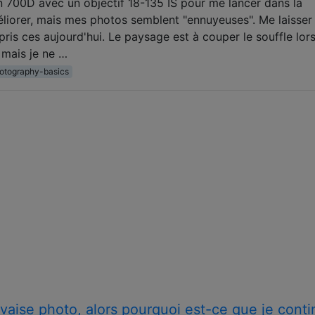
 700D avec un objectif 18-135 IS pour me lancer dans la
liorer, mais mes photos semblent "ennuyeuses". Me laisser
ris ces aujourd'hui. Le paysage est à couper le souffle lor
 mais je ne …
otography-basics
vaise photo, alors pourquoi est-ce que je cont