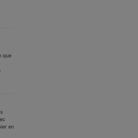
n que
a
es
vec
ier en