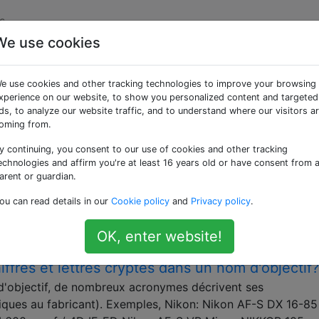
s
We use cookies
e use cookies and other tracking technologies to improve your browsing
xperience on our website, to show you personalized content and targeted
s, amateurs et amateurs
ds, to analyze our website traffic, and to understand where our visitors a
oming from.
antages de RAW par rapport à JPEG?
y continuing, you consent to our use of cookies and other tracking
 exemples concrets montrant que le simple fait de capturer
echnologies and affirm you're at least 16 years old or have consent from 
raité par quelqu'un qui peut le rendre justice) a
arent or guardian.
oto à la fin du processus. Je comprends ce qu'est RAW et
ou can read details in our
Cookie policy
and
Privacy policy
.
re …
OK, enter website!
iffres et lettres cryptés dans un nom d'objectif?
'objectif, de nombreux acronymes décrivent ses
fiques au fabricant). Exemples, Nikon: Nikon AF-S DX 16-8