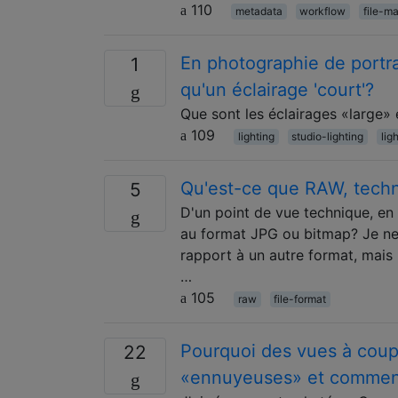
110
metadata
workflow
file-m
En photographie de portra
1
qu'un éclairage 'court'?
Que sont les éclairages «large» e
109
lighting
studio-lighting
lig
Qu'est-ce que RAW, tech
5
D'un point de vue technique, en
au format JPG ou bitmap? Je ne 
rapport à un autre format, mais
…
105
raw
file-format
Pourquoi des vues à coupe
22
«ennuyeuses» et comment 