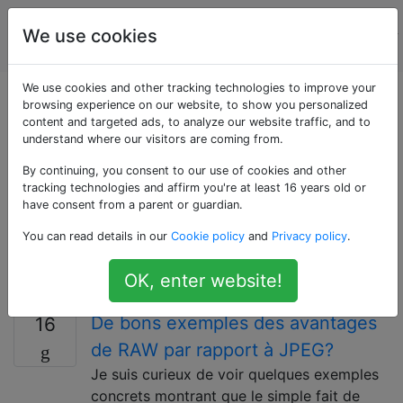
La
Étiquettes
We use cookies
Account
photographie
We use cookies and other tracking technologies to improve your
Questions marquées
browsing experience on our website, to show you personalized
content and targeted ads, to analyze our website traffic, and to
understand where our visitors are coming from.
«raw»
By continuing, you consent to our use of cookies and other
tracking technologies and affirm you're at least 16 years old or
RAW fait référence à l'un des nombreux formats de
have consent from a parent or guardian.
données natifs qui contiennent les données complètes
You can read details in our
Cookie policy
and
Privacy policy
.
capturées par le capteur. Il s'agit généralement de
formats propriétaires, et chaque entreprise utilise la
OK, enter website!
sienne.
De bons exemples des avantages
16
de RAW par rapport à JPEG?
Je suis curieux de voir quelques exemples
concrets montrant que le simple fait de