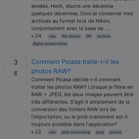
années. Heck, disons une décennie
quelques décennies. Dois-je conserver mes
archives au format brut de Nikon,
conjointement avec la base de …
24
raw
file-format
tiff
archive
digital-preservation
Comment Picasa traite-t-il les
3
photos RAW?
Comment Picasa décide-t-il comment
traiter les photos RAW? Lorsque je filme en
RAW + JPEG, les deux images peuvent être
très différentes. S'agit-il simplement de la
conversion des fichiers RAW lors de
l'importation, ou le post-traitement est-il
toujours possible dans l'application?
22
raw
post-processing
jpeg
picasa