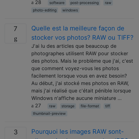
28
software
post-processing
raw
photo-editing
windows
Quelle est la meilleure façon de
7
stocker vos photos? RAW ou TIFF?
J'ai lu des articles que beaucoup de
photographes utilisent RAW pour stocker
des photos. Mais le problème que j'ai, c'est
que comment voyez-vous les photos
facilement lorsque vous en avez besoin?
Au début, j'ai stocké mes photos en RAW,
mais j'ai réalisé que c'était pénible lorsque
Windows n'affiche aucune miniature …
27
raw
storage
file-format
tiff
thumbnail-preview
Pourquoi les images RAW sont-
3