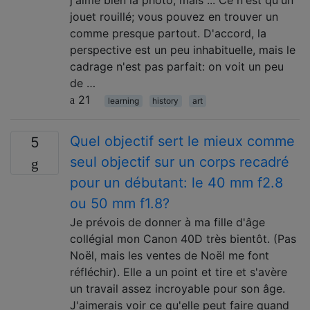
j'aime bien la photo, mais ... Ce n'est qu'un
jouet rouillé; vous pouvez en trouver un
comme presque partout. D'accord, la
perspective est un peu inhabituelle, mais le
cadrage n'est pas parfait: on voit un peu
de …
21
learning
history
art
Quel objectif sert le mieux comme
5
seul objectif sur un corps recadré
pour un débutant: le 40 mm f2.8
ou 50 mm f1.8?
Je prévois de donner à ma fille d'âge
collégial mon Canon 40D très bientôt. (Pas
Noël, mais les ventes de Noël me font
réfléchir). Elle a un point et tire et s'avère
un travail assez incroyable pour son âge.
J'aimerais voir ce qu'elle peut faire quand