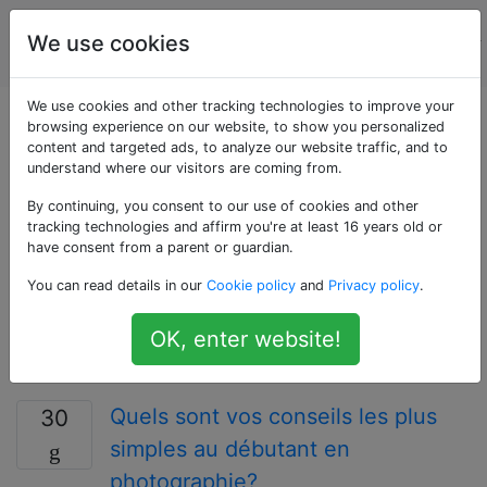
La
Étiquettes
We use cookies
Account
photographie
We use cookies and other tracking technologies to improve your
Questions marquées
browsing experience on our website, to show you personalized
content and targeted ads, to analyze our website traffic, and to
understand where our visitors are coming from.
«learning»
By continuing, you consent to our use of cookies and other
tracking technologies and affirm you're at least 16 years old or
Les questions d'apprentissage portent directement sur
have consent from a parent or guardian.
le processus d'apprentissage - des questions sur la
You can read details in our
Cookie policy
and
Privacy policy
.
scolarité ou sur les ressources pédagogiques, par
exemple. Cette balise ne doit pas être utilisée pour
OK, enter website!
indiquer que l'on souhaite connaître la réponse à une
question particulière.
Quels sont vos conseils les plus
30
simples au débutant en
photographie?