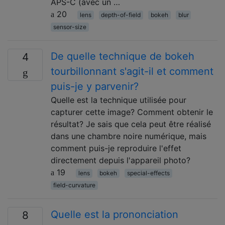
APS-C (avec un …
20
lens
depth-of-field
bokeh
blur
sensor-size
De quelle technique de bokeh
4
tourbillonnant s'agit-il et comment
puis-je y parvenir?
Quelle est la technique utilisée pour
capturer cette image? Comment obtenir le
résultat? Je sais que cela peut être réalisé
dans une chambre noire numérique, mais
comment puis-je reproduire l'effet
directement depuis l'appareil photo?
19
lens
bokeh
special-effects
field-curvature
Quelle est la prononciation
8