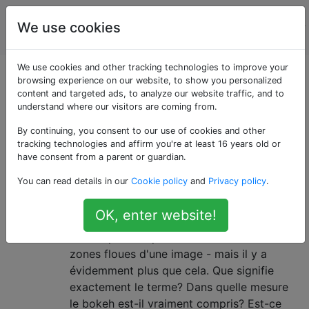
La
Étiquettes
We use cookies
Account
photographie
We use cookies and other tracking technologies to improve your
Questions marquées
browsing experience on our website, to show you personalized
content and targeted ads, to analyze our website traffic, and to
understand where our visitors are coming from.
«bokeh»
By continuing, you consent to our use of cookies and other
tracking technologies and affirm you're at least 16 years old or
Le bokeh décrit la qualité visuelle des zones floues
have consent from a parent or guardian.
d'une photographie.
You can read details in our
Cookie policy
and
Privacy policy
.
Qu'est-ce que le bokeh,
7
OK, enter website!
exactement?
Je comprends que "bokeh" se réfère aux
zones floues d'une image - mais il y a
évidemment plus que cela. Que signifie
exactement le terme? Dans quelle mesure
le bokeh est-il vraiment compris? Est-ce