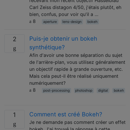
recevant mon récent objectif Hasselblad
Carl Zeiss distagon 4/50, j'étais plutôt, eh
bien, confus, pour voir qu'il a …
8
aperture
lens-design
bokeh
Puis-je obtenir un bokeh
2
synthétique?
Afin d'avoir une bonne séparation du sujet
de l'arrière-plan, vous utilisez généralement
un objectif rapide à grande ouverture, etc.
Mais cela peut-il être réalisé uniquement
numériquement?
8
post-processing
photoshop
digital
bokeh
Comment est créé Bokeh?
1
Je ne demande pas comment créer un effet
bokeh. J'ai trouvé la réponse à cette