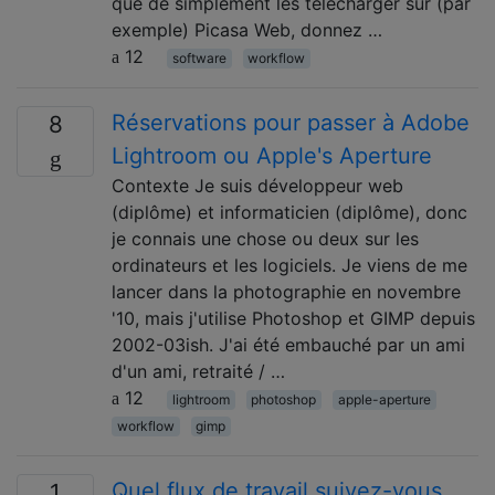
que de simplement les télécharger sur (par
exemple) Picasa Web, donnez …
12
software
workflow
Réservations pour passer à Adobe
8
Lightroom ou Apple's Aperture
Contexte Je suis développeur web
(diplôme) et informaticien (diplôme), donc
je connais une chose ou deux sur les
ordinateurs et les logiciels. Je viens de me
lancer dans la photographie en novembre
'10, mais j'utilise Photoshop et GIMP depuis
2002-03ish. J'ai été embauché par un ami
d'un ami, retraité / …
12
lightroom
photoshop
apple-aperture
workflow
gimp
Quel flux de travail suivez-vous
1