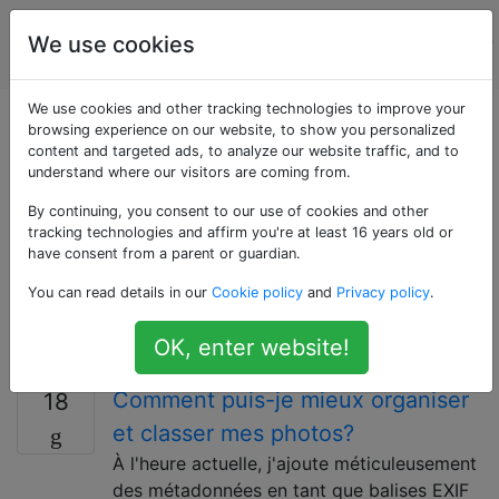
La
Étiquettes
We use cookies
Account
photographie
We use cookies and other tracking technologies to improve your
Questions marquées
browsing experience on our website, to show you personalized
content and targeted ads, to analyze our website traffic, and to
understand where our visitors are coming from.
«workflow»
By continuing, you consent to our use of cookies and other
tracking technologies and affirm you're at least 16 years old or
Le flux de travail fait référence aux actions prises par
have consent from a parent or guardian.
un photographe pour produire un produit fini. Cela
You can read details in our
Cookie policy
and
Privacy policy
.
comprend le processus de prise d'un fichier de
l'appareil photo, en passant par l'édition sur un
OK, enter website!
ordinateur jusqu'à l'impression du fichier (et plus).
Comment puis-je mieux organiser
18
et classer mes photos?
À l'heure actuelle, j'ajoute méticuleusement
des métadonnées en tant que balises EXIF ​​