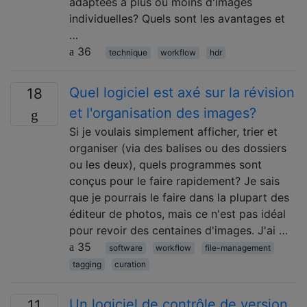
adaptées à plus ou moins d'images
individuelles? Quels sont les avantages et
…
36
technique
workflow
hdr
Quel logiciel est axé sur la révision
18
et l'organisation des images?
Si je voulais simplement afficher, trier et
organiser (via des balises ou des dossiers
ou les deux), quels programmes sont
conçus pour le faire rapidement? Je sais
que je pourrais le faire dans la plupart des
éditeur de photos, mais ce n'est pas idéal
pour revoir des centaines d'images. J'ai …
35
software
workflow
file-management
tagging
curation
Un logiciel de contrôle de version
11