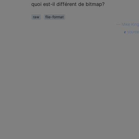
quoi est-il différent de bitmap?
raw
file-format
—
Mike King
source