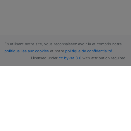
En utilisant notre site, vous reconnaissez avoir lu et compris notre
politique liée aux cookies
et notre
politique de confidentialité
.
Licensed under
cc by-sa 3.0
with attribution required.