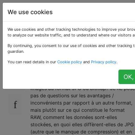
La
Étiquettes
We use cookies
Account
photographie
We use cookies and other tracking technologies to improve your bro
Qu'est-ce que RAW,
to analyze our website traffic, and to understand where our visitors 
By continuing, you consent to our use of cookies and other tracking t
techniquement?
guardian.
You can read details in our
Cookie policy
and
Privacy policy
.
D'un point de vue technique, en quoi consiste
105
OK,
exactement RAW et en quoi diffère-t-il des
images au format JPG ou bitmap? Je ne pose
pas de questions sur les avantages /
inconvénients par rapport à un autre format,
mais plutôt sur ce qui constitue le format
RAW, comment les données sont-elles
stockées, en quoi elles diffèrent-elles de JPG
(autre que le manque de compression) et en