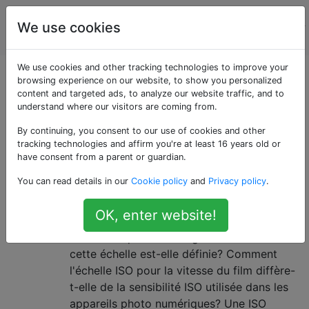
La
Étiquettes
We use cookies
Account
photographie
We use cookies and other tracking technologies to improve your
Questions marquées
browsing experience on our website, to show you personalized
content and targeted ads, to analyze our website traffic, and to
understand where our visitors are coming from.
«digital-vs-film»
By continuing, you consent to our use of cookies and other
tracking technologies and affirm you're at least 16 years old or
Comparaison de divers aspects de la photographie
have consent from a parent or guardian.
numérique avec la photographie argentique.
You can read details in our
Cookie policy
and
Privacy policy
.
Qu'est-ce que «ISO» sur un
7
OK, enter website!
appareil photo numérique?
Qu'est-ce que "ISO" en général et comment
cette échelle est-elle définie? Comment
l'échelle ISO pour la vitesse du film diffère-
t-elle de la sensibilité ISO utilisée dans les
appareils photo numériques? Une ISO