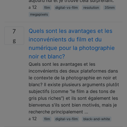
aujourd'hui et je trouve cela surprenant.
12
film
digital-vs-film
resolution
35mm
megapixels
Quels sont les avantages et les
7
inconvénients du film et du
numérique pour la photographie
noir et blanc?
Quels sont les avantages et les
inconvénients des deux plateformes dans
le contexte de la photographie en noir et
blanc? Il existe plusieurs arguments plutôt
subjectifs (comme "le film a des tons de
gris plus riches") et ils sont également les
bienvenus s'ils sont bien motivés, mais je
recherche principalement …
12
film
digital-vs-film
black-and-white