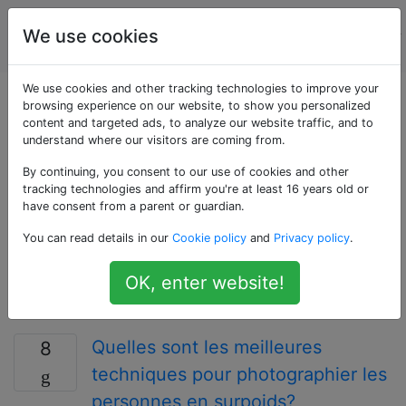
La
Étiquettes
We use cookies
Account
photographie
We use cookies and other tracking technologies to improve your
Questions marquées
browsing experience on our website, to show you personalized
content and targeted ads, to analyze our website traffic, and to
understand where our visitors are coming from.
«lighting-basics»
By continuing, you consent to our use of cookies and other
tracking technologies and affirm you're at least 16 years old or
Les bases de l'éclairage concernent toutes les
have consent from a parent or guardian.
techniques «rudimentaires» que les photographes
You can read details in our
Cookie policy
and
Privacy policy
.
utilisent pour éclairer leurs photographies. Bien que
cela inclut souvent des techniques d'éclairage artificiel
OK, enter website!
de base, il n'est en aucun cas * limité * aux questions
sur l'éclairage artificiel.
Quelles sont les meilleures
8
techniques pour photographier les
personnes en surpoids?