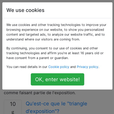
La
Étiquettes
We use cookies
Account
photographie
We use cookies and other tracking technologies to improve your
Questions marquées
browsing experience on our website, to show you personalized
content and targeted ads, to analyze our website traffic, and to
understand where our visitors are coming from.
«exposure»
By continuing, you consent to our use of cookies and other
tracking technologies and affirm you're at least 16 years old or
L'exposition est la quantité totale de lumière qui peut
have consent from a parent or guardian.
tomber sur un capteur ou un film pendant la prise de
You can read details in our
Cookie policy
and
Privacy policy
.
vue. Ceci est déterminé par le temps d'exposition
(vitesse d'obturation) et la quantité de lumière admise
OK, enter website!
(ouverture de l'objectif). Aujourd'hui, la sensibilité
capteur / film (vitesse ISO) est souvent considérée
comme faisant partie de l'exposition.
Qu'est-ce que le "triangle
10
d'exposition"?