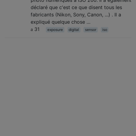
photo numériques à ISO 200. Il a également
déclaré que c'est ce que disent tous les
fabricants (Nikon, Sony, Canon, ...) . Il a
expliqué quelque chose …
31
exposure
digital
sensor
iso