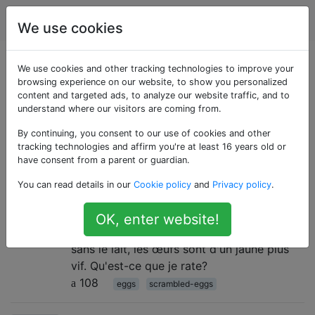
Cuisine
Étiquettes
Account
We use cookies
Questions marquées
We use cookies and other tracking technologies to improve your
browsing experience on our website, to show you personalized
content and targeted ads, to analyze our website traffic, and to
«scrambled-eggs»
understand where our visitors are coming from.
By continuing, you consent to our use of cookies and other
Pourquoi utiliser du lait dans les
13
tracking technologies and affirm you're at least 16 years old or
œufs brouillés?
have consent from a parent or guardian.
J'ai vu de nombreuses recettes d'œufs
You can read details in our
Cookie policy
and
Privacy policy
.
brouillés avec et sans lait / crème / moitié-
moitié Alors, que fait le lait? La seule
OK, enter website!
différence que je peux voir est la couleur -
sans le lait, les œufs sont d'un jaune plus
vif. Qu'est-ce que je rate?
108
eggs
scrambled-eggs