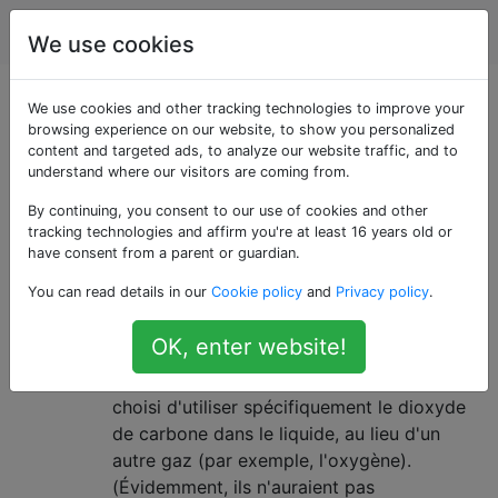
Cuisine
Étiquettes
Account
We use cookies
Questions marquées
We use cookies and other tracking technologies to improve your
browsing experience on our website, to show you personalized
content and targeted ads, to analyze our website traffic, and to
«drinks»
understand where our visitors are coming from.
By continuing, you consent to our use of cookies and other
Pourquoi les gens ont-ils
9
tracking technologies and affirm you're at least 16 years old or
commencé à utiliser du CO2 (au
have consent from a parent or guardian.
lieu d'oxygène, par exemple) pour
You can read details in our
Cookie policy
and
Privacy policy
.
les boissons gazeuses?
OK, enter website!
Je suis curieux de savoir pourquoi ceux qui
ont inventé les boissons gazeuses ont
choisi d'utiliser spécifiquement le dioxyde
de carbone dans le liquide, au lieu d'un
autre gaz (par exemple, l'oxygène).
(Évidemment, ils n'auraient pas