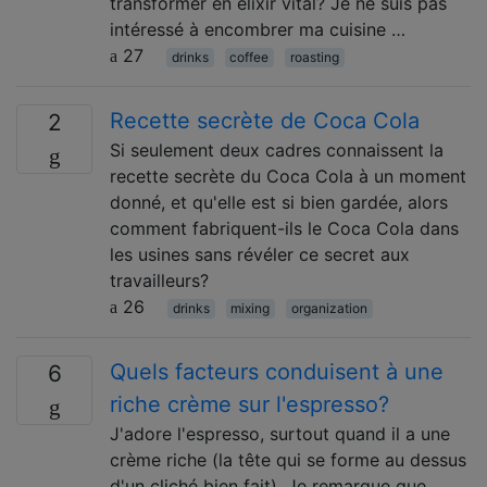
transformer en élixir vital? Je ne suis pas
intéressé à encombrer ma cuisine …
27
drinks
coffee
roasting
Recette secrète de Coca Cola
2
Si seulement deux cadres connaissent la
recette secrète du Coca Cola à un moment
donné, et qu'elle est si bien gardée, alors
comment fabriquent-ils le Coca Cola dans
les usines sans révéler ce secret aux
travailleurs?
26
drinks
mixing
organization
Quels facteurs conduisent à une
6
riche crème sur l'espresso?
J'adore l'espresso, surtout quand il a une
crème riche (la tête qui se forme au dessus
d'un cliché bien fait). Je remarque que