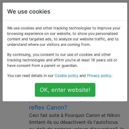
La
Étiquettes
We use cookies
Account
photographie
We use cookies and other tracking technologies to improve your
Questions marquées
browsing experience on our website, to show you personalized
content and targeted ads, to analyze our website traffic, and to
understand where our visitors are coming from.
«performance»
By continuing, you consent to our use of cookies and other
tracking technologies and affirm you're at least 16 years old or
Quelles sont les ouvertures
4
have consent from a parent or guardian.
requises pour permettre la mise au
You can read details in our
Cookie policy
and
Privacy policy
.
point automatique, y compris la
OK, enter website!
mise au point croisée ou haute
précision, sur les appareils photo
reflex Canon?
Ceci fait suite à Pourquoi Canon et Nikon
limitent-ils ou désactivent-ils l'autofocus