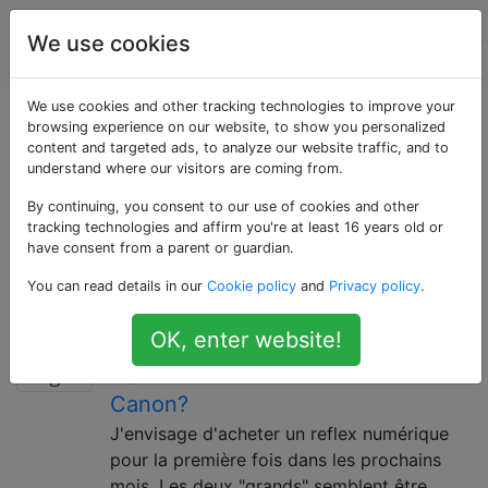
La
Étiquettes
We use cookies
Account
photographie
We use cookies and other tracking technologies to improve your
Questions marquées
browsing experience on our website, to show you personalized
content and targeted ads, to analyze our website traffic, and to
understand where our visitors are coming from.
«canon»
By continuing, you consent to our use of cookies and other
tracking technologies and affirm you're at least 16 years old or
Canon Inc. est un important fabricant d'appareils
have consent from a parent or guardian.
photo et d'objectifs, notamment des reflex numériques
You can read details in our
Cookie policy
and
Privacy policy
.
EOS et des appareils photo compacts PowerShot.
Existe-t-il une différence
14
OK, enter website!
significative entre Nikon et
Canon?
J'envisage d'acheter un reflex numérique
pour la première fois dans les prochains
mois. Les deux "grands" semblent être