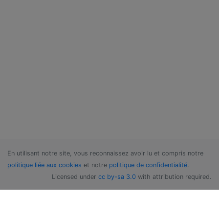
En utilisant notre site, vous reconnaissez avoir lu et compris notre
politique liée aux cookies
et notre
politique de confidentialité
.
Licensed under
cc by-sa 3.0
with attribution required.