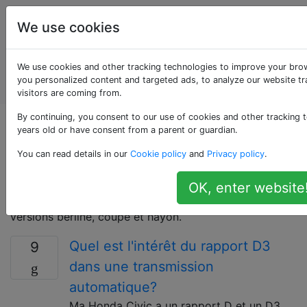
Entretien et
Étiquettes
We use cookies
réparation
de
Account
We use cookies and other tracking technologies to improve your bro
véhicules
you personalized content and targeted ads, to analyze our website tr
automobiles
visitors are coming from.
By continuing, you consent to our use of cookies and other tracking t
Questions marquées
years old or have consent from a parent or guardian.
You can read details in our
Cookie policy
and
Privacy policy
.
«civic»
OK, enter website
Un véhicule compact produit par Honda offert en
versions berline, coupé et hayon.
Quel est l'intérêt du rapport D3
9
dans une transmission
automatique?
Ma Honda Civic a un rapport D et un D3,