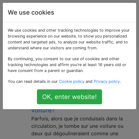
Entretien et
Étiquettes
We use cookies
réparation
de
Account
We use cookies and other tracking technologies to improve your
véhicules
browsing experience on our website, to show you personalized
automobiles
content and targeted ads, to analyze our website traffic, and to
understand where our visitors are coming from.
Questions marquées
By continuing, you consent to our use of cookies and other
tracking technologies and affirm you're at least 16 years old or
have consent from a parent or guardian.
«performance»
You can read details in our
Cookie policy
and
Privacy policy
.
Que signifie une goutte d’eau
3
OK, enter website!
sortant de l’échappement de la
voiture?
Parfois, alors que je conduisais dans la
circulation, je tombe sur une voiture ou
deux qui dégoulineraient comme une