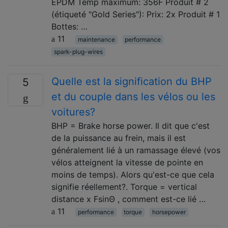
EPDM Temp maximum: 356F Produit # 2
(étiqueté "Gold Series"): Prix: 2x Produit # 1
Bottes: …
11
maintenance
performance
spark-plug-wires
Quelle est la signification du BHP
5
et du couple dans les vélos ou les
voitures?
BHP = Brake horse power. Il dit que c'est
de la puissance au frein, mais il est
généralement lié à un ramassage élevé (vos
vélos atteignent la vitesse de pointe en
moins de temps). Alors qu'est-ce que cela
signifie réellement?. Torque = vertical
distance x FsinΘ , comment est-ce lié …
11
performance
torque
horsepower