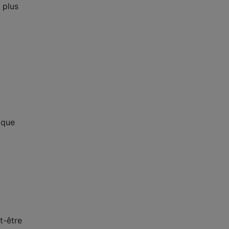
 plus
aque
t-être