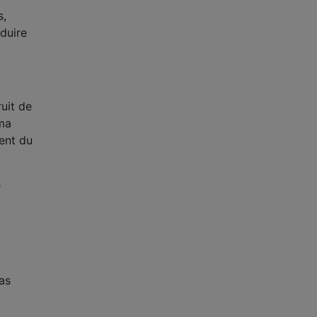
s,
oduire
ruit de
 ma
rent du
e
as