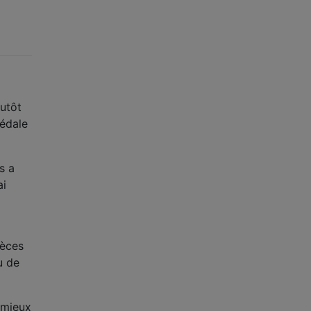
lutôt
pédale
s a
ai
ièces
u de
n mieux