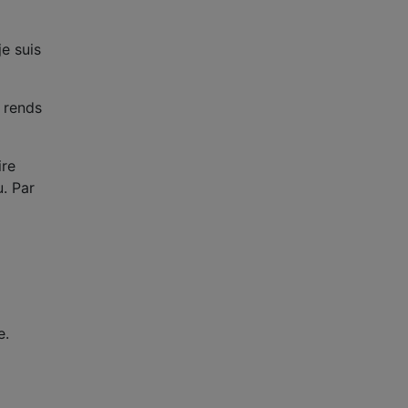
je suis
e rends
ire
u. Par
e.