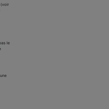
 (voir
e
pas le
e
 une