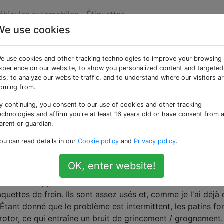
véhicules automobiles
Étiquettes
We use cookies
se ce terrible bruit de
e use cookies and other tracking technologies to improve your browsing
missement quand je
xperience on our website, to show you personalized content and targeted
ds, to analyze our website traffic, and to understand where our visitors a
oming from.
 lentement? (mais pas
y continuing, you consent to our use of cookies and other tracking
echnologies and affirm you're at least 16 years old or have consent from 
arent or guardian.
ou can read details in our
Cookie policy
and
Privacy policy
.
9/2013
OK, enter website!
ruit est réapparu. Je l'ai ramené au mécanicien et nous av
uettes de frein. Ils sont assez usés et, comme je l'ai déjà di
Étant donné que le problème est intermittent, les patins fo
rotor, ce qui entraîne un bruit de grincement / grognement.