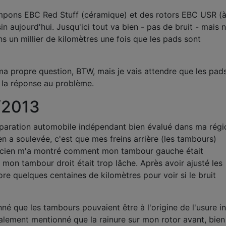
pons EBC Red Stuff (céramique) et des rotors EBC USR (
asin aujourd'hui. Jusqu'ici tout va bien - pas de bruit - mais 
s un millier de kilomètres une fois que les pads sont
ma propre question, BTW, mais je vais attendre que les pad
 la réponse au problème.
2/2013
réparation automobile indépendant bien évalué dans ma régi
n a soulevée, c'est que mes freins arrière (les tambours)
nicien m'a montré comment mon tambour gauche était
mon tambour droit était trop lâche. Après avoir ajusté les
ore quelques centaines de kilomètres pour voir si le bruit
né que les tambours pouvaient être à l'origine de l'usure i
galement mentionné que la rainure sur mon rotor avant, bie