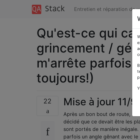
Entretien et réparation de 
Qu'est-ce qui cau
W
grincement / gé
e
a
c
m'arrête parfois
B
t
toujours!)
p
Y
Mise à jour 11/
22
Après un bon bout de route, le b
décidé que ce devait être les plaq
sont portés de manière inégale. 
parfois un angle gênant avec le 