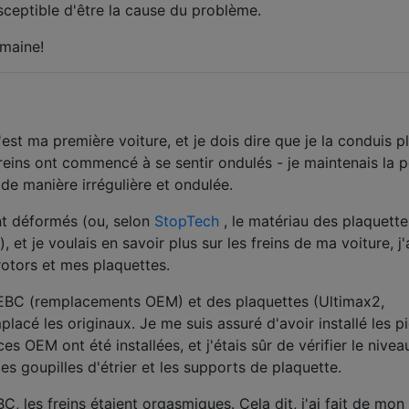
usceptible d'être la cause du problème.
emaine!
est ma première voiture, et je dois dire que je la conduis p
reins ont commencé à se sentir ondulés - je maintenais la 
t de manière irrégulière et ondulée.
nt déformés (ou, selon
StopTech
, le matériau des plaquette
 et je voulais en savoir plus sur les freins de ma voiture, j'
otors et mes plaquettes.
 EBC (remplacements OEM) et des plaquettes (Ultimax2,
lacé les originaux. Je me suis assuré d'avoir installé les p
OEM ont été installées, et j'étais sûr de vérifier le nivea
les goupilles d'étrier et les supports de plaquette.
BC, les freins étaient orgasmiques. Cela dit, j'ai fait de mo