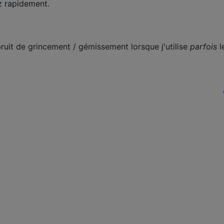
ez rapidement.
bruit de grincement / gémissement lorsque j'utilise
parfois
l