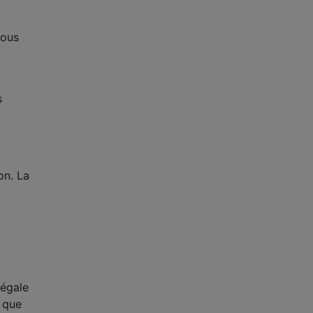
à
nous
s
on. La
négale
n que