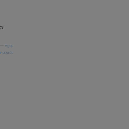
es
—
Agop
source