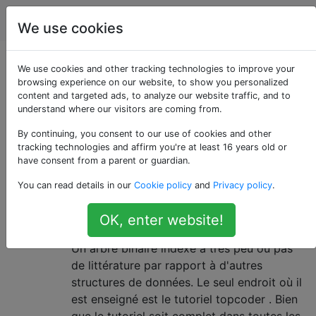
L'informatique
Étiquettes
Account
We use cookies
Questions marquées
We use cookies and other tracking technologies to improve your
browsing experience on our website, to show you personalized
content and targeted ads, to analyze our website traffic, and to
«trees»
understand where our visitors are coming from.
By continuing, you consent to our use of cookies and other
Questions sur un type particulier de graphiques, à
tracking technologies and affirm you're at least 16 years old or
savoir les graphiques connectés et sans cycle.
have consent from a parent or guardian.
BIT: Quelle est l'intuition derrière
2
You can read details in our
Cookie policy
and
Privacy policy
.
un arbre binaire indexé et
OK, enter website!
comment a-t-il été pensé?
Un arbre binaire indexé a très peu ou pas
de littérature par rapport à d'autres
structures de données. Le seul endroit où il
est enseigné est le tutoriel topcoder . Bien
que le tutoriel soit complet dans toutes les