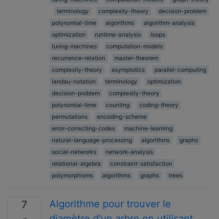
terminology
complexity-theory
decision-problem
polynomial-time
algorithms
algorithm-analysis
optimization
runtime-analysis
loops
turing-machines
computation-models
recurrence-relation
master-theorem
complexity-theory
asymptotics
parallel-computing
landau-notation
terminology
optimization
decision-problem
complexity-theory
polynomial-time
counting
coding-theory
permutations
encoding-scheme
error-correcting-codes
machine-learning
natural-language-processing
algorithms
graphs
social-networks
network-analysis
relational-algebra
constraint-satisfaction
polymorphisms
algorithms
graphs
trees
Algorithme pour trouver le
7
diamètre d'un arbre en utilisant