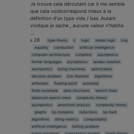
Je trouve cela déroutant car il me semble
que cela voidcorrespond mieux à la
définition d'un type vide / bas. Autant
voidque je sache , aucune valeur n'habite .
…
28
type-theory
c
logic
modal-logic
coq
equality
coinduction
artificial-intelligence
computer-architecture
compilers
asymptotics
formal-languages
asymptotics
landau-notation
asymptotics
turing-machines
optimization
decision-problem
rice-theorem
algorithms
arithmetic
floating-point
automata
finite-automata
data-structures
search-trees
balanced-search-trees
complexity-theory
asymptotics
amortized-analysis
complexity-theory
graphs
np-complete
reductions
np-hard
algorithms
string-metrics
computability
artificial-intelligence
halting-problem
turing-machines
computation-models
graph-theory