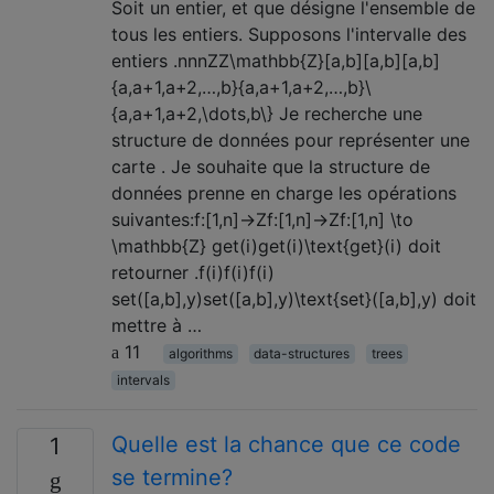
Soit un entier, et que désigne l'ensemble de
tous les entiers. Supposons l'intervalle des
entiers .nnnZZ\mathbb{Z}[a,b][a,b][a,b]
{a,a+1,a+2,…,b}{a,a+1,a+2,…,b}\
{a,a+1,a+2,\dots,b\} Je recherche une
structure de données pour représenter une
carte . Je souhaite que la structure de
données prenne en charge les opérations
suivantes:f:[1,n]→Zf:[1,n]→Zf:[1,n] \to
\mathbb{Z} get(i)get(i)\text{get}(i) doit
retourner .f(i)f(i)f(i)
set([a,b],y)set([a,b],y)\text{set}([a,b],y) doit
mettre à …
11
algorithms
data-structures
trees
intervals
Quelle est la chance que ce code
1
se termine?