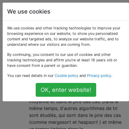
L'informatique
Étiquettes
Account
We use cookies
L'informatique
We use cookies and other tracking technologies to improve your
browsing experience on our website, to show you personalized
content and targeted ads, to analyze our website traffic, and to
Q & A pour les étudiants, chercheurs et praticiens de
understand where our visitors are coming from.
l'informatique
By continuing, you consent to our use of cookies and other
tracking technologies and affirm you're at least 16 years old or
Pourquoi le tri rapide est-il
11
have consent from a parent or guardian.
meilleur que les autres algorithmes
You can read details in our
Cookie policy
and
Privacy policy
.
de tri en pratique?
Dans un cours sur les algorithmes standard,
OK, enter website!
on nous apprend que quicksort est en
moyenne et dans le pire des cas. Dans le
même temps, d'autres algorithmes de tri
sont étudiés, qui sont dans le pire des cas
(comme mergesort et heapsort ) et même
un temps linéaire dans le …