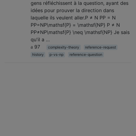
gens réfléchissent à la question, ayant des
idées pour prouver la direction dans
laquelle ils veulent aller.P ≠ N PP = N
PP=NP\mathsf{P} = \mathsf{NP} P ≠ N
PP≠NP\mathsf{P} \neq \mathsf{NP} Je sais
qu'il a …
97
complexity-theory
reference-request
history
p-vs-np
reference-question