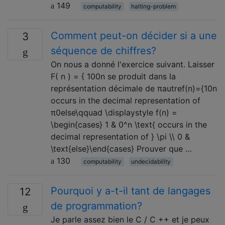
149
computability
halting-problem
Comment peut-on décider si a une
3
séquence de chiffres?
On nous a donné l'exercice suivant. Laisser
F( n ) = { 100n se produit dans la
représentation décimale de πautref(n)={10n
occurs in the decimal representation of
π0else\qquad \displaystyle f(n) =
\begin{cases} 1 & 0^n \text{ occurs in the
decimal representation of } \pi \\ 0 &
\text{else}\end{cases} Prouver que …
130
computability
undecidability
Pourquoi y a-t-il tant de langages
12
de programmation?
Je parle assez bien le C / C ++ et je peux