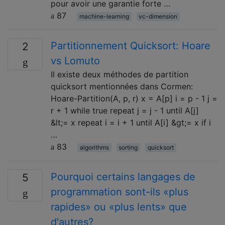
pour avoir une garantie forte …
87
machine-learning
vc-dimension
Partitionnement Quicksort: Hoare
2
vs Lomuto
Il existe deux méthodes de partition
quicksort mentionnées dans Cormen:
Hoare-Partition(A, p, r) x = A[p] i = p - 1 j =
r + 1 while true repeat j = j - 1 until A[j]
&lt;= x repeat i = i + 1 until A[i] &gt;= x if i
…
83
algorithms
sorting
quicksort
Pourquoi certains langages de
5
programmation sont-ils «plus
rapides» ou «plus lents» que
d'autres?