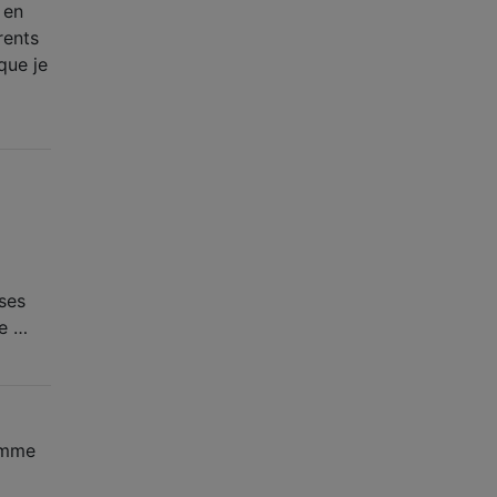
 en
rents
que je
ses
ce …
comme