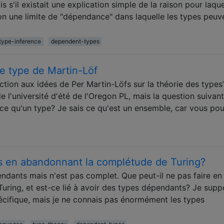
 s'il existait une explication simple de la raison pour laquel
u non une limite de "dépendance" dans laquelle les types peuv
type-inference
dependent-types
de type de Martin-Löf
uction aux idées de Per Martin-Löfs sur la théorie des types?
 l'université d'été de l'Oregon PL, mais la question suivan
t-ce qu'un type? Je sais ce qu'est un ensemble, car vous po
is en abandonnant la complétude de Turing?
endants mais n'est pas complet. Que peut-il ne pas faire en
ring, et est-ce lié à avoir des types dépendants? Je sup
écifique, mais je ne connais pas énormément les types