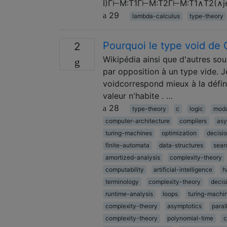
I)Γ⊢M:T1Γ⊢M:T2Γ⊢M:T1∧T2(∧je
29
lambda-calculus
type-theory
Pourquoi le type void de C
2
Wikipédia ainsi que d'autres sou
par opposition à un type vide. J
voidcorrespond mieux à la défini
valeur n'habite . …
28
type-theory
c
logic
moda
computer-architecture
compilers
asy
turing-machines
optimization
decisi
finite-automata
data-structures
sear
amortized-analysis
complexity-theory
computability
artificial-intelligence
h
terminology
complexity-theory
decis
runtime-analysis
loops
turing-machi
complexity-theory
asymptotics
paral
complexity-theory
polynomial-time
c