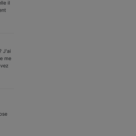
le il
ent
 J'ai
te me
uvez
pose