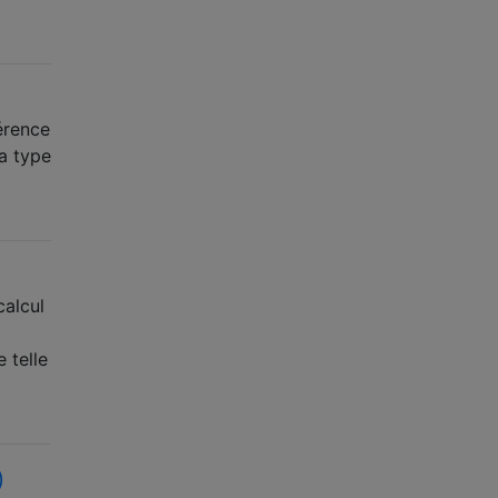
érence
 a type
calcul
 telle
)