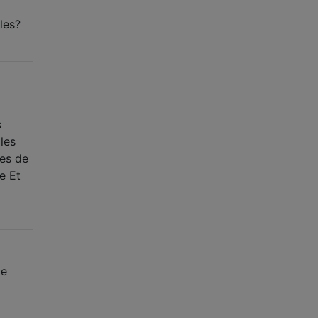
les?
s
les
ges de
e Et
de