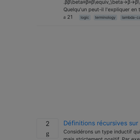
.ββ\beta≡β≡β\equiv_\beta→β→β\ri
Quelqu'un peut-il l'expliquer en
21
logic
terminology
lambda-ca
Définitions récursives su
2
Considérons un type inductif qu
mais strictement positif. Par ex