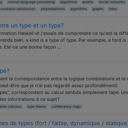
ng
natural-language-processing
algorithms
graphs
social-networks
constraint-satisfaction
polymorphisms
algorithms
graphs
trees
ntre un type et un type?
mation Haskell et j'essaie de comprendre ce qu'est la diff
rends bien, a kind is a type of type. Par exemple, a ford is
cle. Est-ce une bonne façon …
apé?
ent la correspondance entre la logique combinatoire et le 
(peut-être que je n'ai pas regardé assez profondément)
ypés", correspondant au calcul lambda simplement tapé. Une
des informations à ce sujet?
bda-calculus
type-theory
combinatory-logic
s de types (fort / faible, dynamique / statique