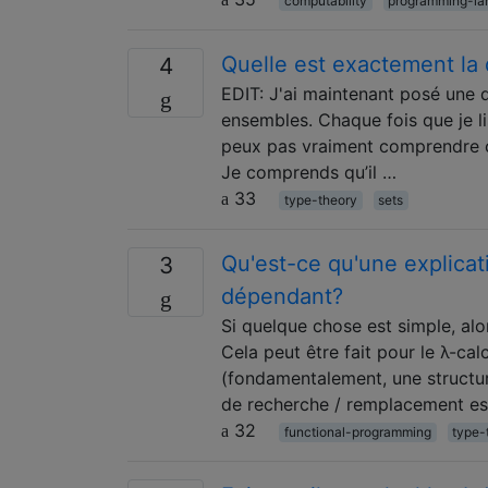
computability
programming-la
Quelle est exactement la 
4
EDIT: J'ai maintenant posé une qu
ensembles. Chaque fois que je lis
peux pas vraiment comprendre c
Je comprends qu’il …
33
type-theory
sets
Qu'est-ce qu'une explicat
3
dépendant?
Si quelque chose est simple, alo
Cela peut être fait pour le λ-ca
(fondamentalement, une structur
de recherche / remplacement est
32
functional-programming
type-