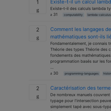
Existe-t-il un calcul lam
1
Existe-t-il des calculs lambda 
31
computability
lambda-calculus
Comment les langages de
2
mathématiques sont-ils li
Fondamentalement, je connais 
Théorie des types Théorie des c
fondements des mathématiques so
programmation basés sur les fo
…
30
programming-languages
histo
Caractérisation des terme
2
De nombreux manuels couvrent le
typage pour l'intersection peuv
simplement tapé avec sous-typa