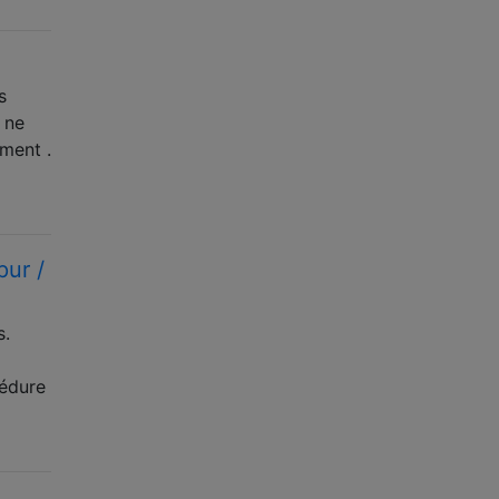
s
e ne
ment .
pur /
s.
cédure