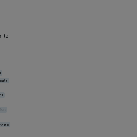
nité
e
s
mata
cs
tion
oblem