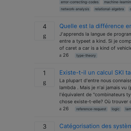
error-correcting-codes
machine-learni
network-analysis
relational-algebra
Quelle est la différence e
4
J'apprends la langue de program
entre a typeet a kind. Si je comp
of caret a car is a kind of vehi
26
type-theory
Existe-t-il un calcul SKI t
1
La plupart d'entre nous connaiss
lambda . Mais je n'ai jamais vu 
l'équivalent de "combinateurs t
chose existe-t-elle? Où trouver 
26
reference-request
logic
lam
Catégorisation des système
3