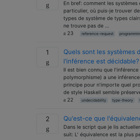
En bref: comment les systèmes 
particulier, où puis-je trouver d
types de système de types clairs
ne trouve pas de …
23
reference-request
programmin
Quels sont les systèmes d
1
l'inférence est décidable?
Il est bien connu que l'inférenc
polymorphisme) a une inférence
principe pour n'importe quel p
de style Haskell semble préserve
22
undecidability
type-theory
Qu'est-ce que l'équivalen
2
Dans le script que je lis actuel
suit: L' équivalence est la plus 