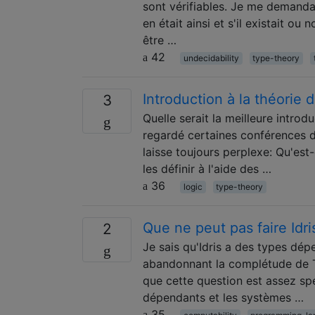
sont vérifiables. Je me demandais
en était ainsi et s'il existait o
être …
42
undecidability
type-theory
Introduction à la théorie 
3
Quelle serait la meilleure introd
regardé certaines conférences de
laisse toujours perplexe: Qu'es
les définir à l'aide des …
36
logic
type-theory
Que ne peut pas faire Idr
2
Je sais qu'Idris a des types dép
abandonnant la complétude de Tu
que cette question est assez sp
dépendants et les systèmes …
35