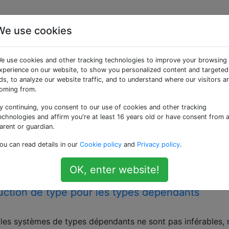
We use cookies
ées «type-theory»
e use cookies and other tracking technologies to improve your browsing
xperience on our website, to show you personalized content and targeted
tés des objets
ds, to analyze our website traffic, and to understand where our visitors a
oming from.
s de raffinement
y continuing, you consent to our use of cookies and other tracking
la différence entre les types dépendants et les types de
echnologies and affirm you're at least 16 years old or have consent from 
n, un type de raffinement contient toutes les valeurs d’un 
arent or guardian.
t-il une caractéristique des types dépendants qui les distin
ou can read details in our
Cookie policy
and
Privacy policy
.
r les types …
guages
type-theory
functional-programming
dependent-types
OK, enter website!
uction de type pour les types dépendants
e les systèmes de types dépendants ne sont pas inférables,