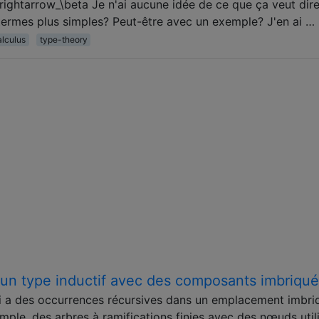
ghtarrow_\beta Je n'ai aucune idée de ce que ça veut dire
 termes plus simples? Peut-être avec un exemple? J'en ai …
lculus
type-theory
r un type inductif avec des composants imbriqu
i a des occurrences récursives dans un emplacement imbri
emple, des arbres à ramifications finies avec des nœuds util