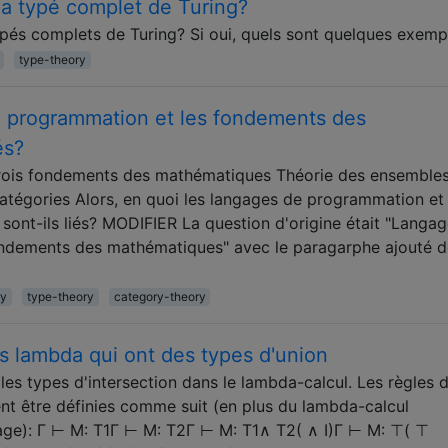
bda typé complet de Turing?
typés complets de Turing? Si oui, quels sont quelques exemp
type-theory
 programmation et les fondements des
és?
trois fondements des mathématiques Théorie des ensemble
atégories Alors, en quoi les langages de programmation et 
nt-ils liés? MODIFIER La question d'origine était "Langa
ndements des mathématiques" avec le paragarphe ajouté d
ry
type-theory
category-theory
s lambda qui ont des types d'union
s types d'intersection dans le lambda-calcul. Les règles 
ent être définies comme suit (en plus du lambda-calcul
ge): Γ ⊢ M: T1Γ ⊢ M: T2Γ ⊢ M: T1∧ T2( ∧ I)Γ ⊢ M: ⊤( ⊤