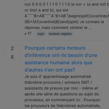
out 0 0 0 0 1 1 1 0 1 1 1 0 le xor = (a and not 
or (not a and b), qui est
A¯¯¯¯B+AB¯¯¯¯A¯B+AB¯\begin{split}\overline{
{B}+{A}\overline{B}\end{split} Je connais la
réponse, mais comment obtenir le …
17
logic
boolean-algebra
Pourquoi certains moteurs
2
d'inférence ont-ils besoin d'une
assistance humaine alors que
d'autres n'en ont pas?
Je suis d' apprentissage automatisé
théorème prouvons / solveurs SMT /
assistants de preuve par moi - même et
après une série de questions au sujet du
processus, en commençant ici . Pourquoi
les prouveurs de théorèmes automatisés,