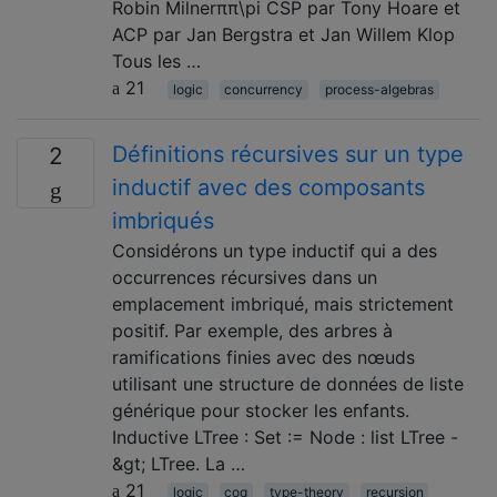
Robin Milnerππ\pi CSP par Tony Hoare et
ACP par Jan Bergstra et Jan Willem Klop
Tous les …
21
logic
concurrency
process-algebras
Définitions récursives sur un type
2
inductif avec des composants
imbriqués
Considérons un type inductif qui a des
occurrences récursives dans un
emplacement imbriqué, mais strictement
positif. Par exemple, des arbres à
ramifications finies avec des nœuds
utilisant une structure de données de liste
générique pour stocker les enfants.
Inductive LTree : Set := Node : list LTree -
&gt; LTree. La …
21
logic
coq
type-theory
recursion