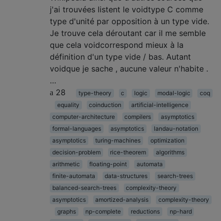
j'ai trouvées listent le voidtype C comme
type d'unité par opposition à un type vide.
Je trouve cela déroutant car il me semble
que cela voidcorrespond mieux à la
définition d'un type vide / bas. Autant
voidque je sache , aucune valeur n'habite .
…
28
type-theory
c
logic
modal-logic
coq
equality
coinduction
artificial-intelligence
computer-architecture
compilers
asymptotics
formal-languages
asymptotics
landau-notation
asymptotics
turing-machines
optimization
decision-problem
rice-theorem
algorithms
arithmetic
floating-point
automata
finite-automata
data-structures
search-trees
balanced-search-trees
complexity-theory
asymptotics
amortized-analysis
complexity-theory
graphs
np-complete
reductions
np-hard