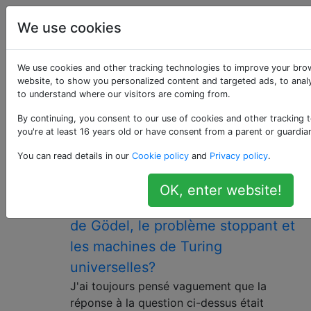
L'informatique
Étiquettes
Account
We use cookies
Questions marquées
We use cookies and other tracking technologies to improve your bro
website, to show you personalized content and targeted ads, to analy
to understand where our visitors are coming from.
«logic»
By continuing, you consent to our use of cookies and other tracking 
you're at least 16 years old or have consent from a parent or guardia
Questions liées à la logique mathématique et à son
utilisation en informatique
You can read details in our
Cookie policy
and
Privacy policy
.
Existe-t-il une relation concrète
5
OK, enter website!
entre le théorème d'inachèvement
de Gödel, le problème stoppant et
les machines de Turing
universelles?
J'ai toujours pensé vaguement que la
réponse à la question ci-dessus était