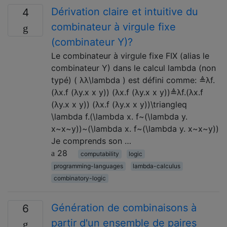
Dérivation claire et intuitive du
4
combinateur à virgule fixe
(combinateur Y)?
Le combinateur à virgule fixe FIX (alias le
combinateur Y) dans le calcul lambda (non
typé) ( λλ\lambda ) est défini comme: ≜λf.
(λx.f (λy.x x y)) (λx.f (λy.x x y))≜λf.(λx.f
(λy.x x y)) (λx.f (λy.x x y))\triangleq
\lambda f.(\lambda x. f~(\lambda y.
x~x~y))~(\lambda x. f~(\lambda y. x~x~y))
Je comprends son …
28
computability
logic
programming-languages
lambda-calculus
combinatory-logic
Génération de combinaisons à
6
partir d'un ensemble de paires