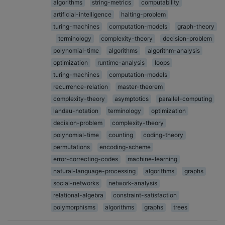
algorithms
string-metrics
computability
artificial-intelligence
halting-problem
turing-machines
computation-models
graph-theory
terminology
complexity-theory
decision-problem
polynomial-time
algorithms
algorithm-analysis
optimization
runtime-analysis
loops
turing-machines
computation-models
recurrence-relation
master-theorem
complexity-theory
asymptotics
parallel-computing
landau-notation
terminology
optimization
decision-problem
complexity-theory
polynomial-time
counting
coding-theory
permutations
encoding-scheme
error-correcting-codes
machine-learning
natural-language-processing
algorithms
graphs
social-networks
network-analysis
relational-algebra
constraint-satisfaction
polymorphisms
algorithms
graphs
trees