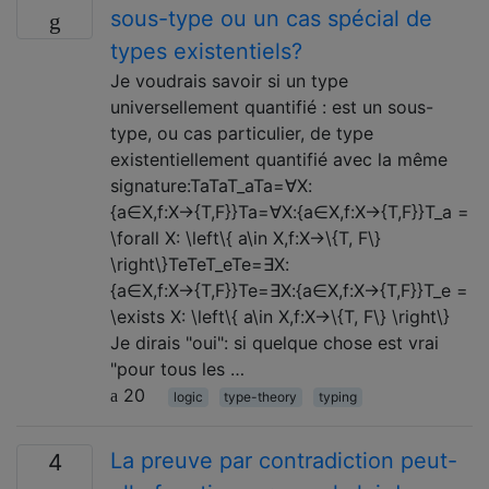
sous-type ou un cas spécial de
types existentiels?
Je voudrais savoir si un type
universellement quantifié : est un sous-
type, ou cas particulier, de type
existentiellement quantifié avec la même
signature:TaTaT_aTa=∀X:
{a∈X,f:X→{T,F}}Ta=∀X:{a∈X,f:X→{T,F}}T_a =
\forall X: \left\{ a\in X,f:X→\{T, F\}
\right\}TeTeT_eTe=∃X:
{a∈X,f:X→{T,F}}Te=∃X:{a∈X,f:X→{T,F}}T_e =
\exists X: \left\{ a\in X,f:X→\{T, F\} \right\}
Je dirais "oui": si quelque chose est vrai
"pour tous les …
20
logic
type-theory
typing
La preuve par contradiction peut-
4