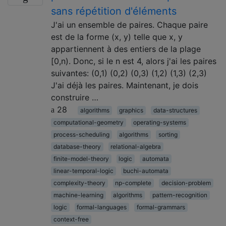
sans répétition d'éléments
J'ai un ensemble de paires. Chaque paire
est de la forme (x, y) telle que x, y
appartiennent à des entiers de la plage
[0,n). Donc, si le n est 4, alors j'ai les paires
suivantes: (0,1) (0,2) (0,3) (1,2) (1,3) (2,3)
J'ai déjà les paires. Maintenant, je dois
construire …
28
algorithms
graphics
data-structures
computational-geometry
operating-systems
process-scheduling
algorithms
sorting
database-theory
relational-algebra
finite-model-theory
logic
automata
linear-temporal-logic
buchi-automata
complexity-theory
np-complete
decision-problem
machine-learning
algorithms
pattern-recognition
logic
formal-languages
formal-grammars
context-free