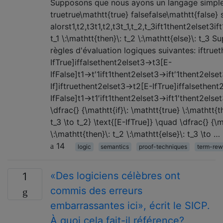
Supposons que nous ayons un langage simpl
truetrue\mathtt{true} falsefalse\mathtt{false} 
alorst1,t2,t3t1,t2,t3t_1,t_2,t_3ift1thent2elset3i
t_1 \:\mathtt{then}\: t_2 \:\mathtt{else}\: t_3
règles d'évaluation logiques suivantes: iftru
IfTrue]iffalsethent2elset3→t3[E-
IfFalse]t1→t′1ift1thent2elset3→ift′1thent2else
If]iftruethent2elset3→t2[E-IfTrue]iffalsethen
IfFalse]t1→t1′ift1thent2elset3→ift1′thent2elset
\dfrac{} {\mathtt{if}\: \mathtt{true} \:\mathtt{t
t_3 \to t_2} \text{[E-IfTrue]} \quad \dfrac{} {\m
\:\mathtt{then}\: t_2 \:\mathtt{else}\: t_3 \to …
14
logic
semantics
proof-techniques
term-rewr
«Des logiciens célèbres ont
1
commis des erreurs
embarrassantes ici», écrit le SICP.
À quoi cela fait-il référence?