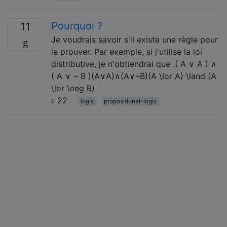
Pourquoi ?
11
Je voudrais savoir s'il existe une règle pour
le prouver. Par exemple, si j'utilise la loi
distributive, je n'obtiendrai que .( A ∨ A ) ∧
( A ∨ ¬ B )(A∨A)∧(A∨¬B)(A \lor A) \land (A
\lor \neg B)
22
logic
propositional-logic