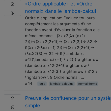
«Ordre applicable» et «Ordre
2
normal» dans le lambda-calcul
Ordre d'application: Évaluez toujours
complètement les arguments d'une
fonction avant d'évaluer la fonction elle-
même, comme - (λx.x2(λx.(x+1)
2)))→(λx.x2(2+1))→ (λx.x2(3))→ 32 →
9(λx.x2(λx.(x+1) 2)))→(λx.x2(2+1))→
(λx.X2(3))→ 32 → 9(\lambda x.
x^2(\lambda x.(x+1) \ \ 2))) \rightarrow
(\lambda x. x^2(2+1))\rightarrow \
(\lambda x. x^2(3)) \rightarrow \ 3^2 \
\rightarrow \ 9 Ordre normal: …
14
logic
lambda-calculus
normal-forms
Preuve de confluence pour un systè
2
simple