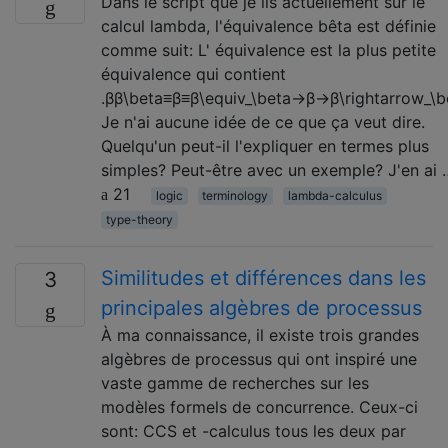
Dans le script que je lis actuellement sur le
calcul lambda, l'équivalence bêta est définie
comme suit: L' équivalence est la plus petite
équivalence qui contient
.ββ\beta≡β≡β\equiv_\beta→β→β\rightarrow_\b
Je n'ai aucune idée de ce que ça veut dire.
Quelqu'un peut-il l'expliquer en termes plus
simples? Peut-être avec un exemple? J'en ai 
21
logic
terminology
lambda-calculus
type-theory
Similitudes et différences dans les
3
principales algèbres de processus
À ma connaissance, il existe trois grandes
algèbres de processus qui ont inspiré une
vaste gamme de recherches sur les
modèles formels de concurrence. Ceux-ci
sont: CCS et -calculus tous les deux par