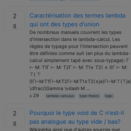
Caractérisation des termes lambda
2
qui ont des types d'union
De nombreux manuels couvrent les types
d'intersection dans le lambda-calcul. Les
règles de typage pour l'intersection peuvent
être définies comme suit (en plus du lambda-
calcul simplement tapé avec sous-typage): Γ
⊢ M: T1Γ ⊢ M: T2Γ ⊢ M: T1∧ T2( ∧ I)Γ ⊢ M:
⊤( ⊤
I)Γ⊢M:T1Γ⊢M:T2Γ⊢M:T1∧T2(∧je)Γ⊢M:⊤(⊤je
\dfrac{\Gamma \vdash M …
29
lambda-calculus
type-theory
logic
Pourquoi le type void de C n'est-il
2
pas analogue au type vide / bas?
Wikipédia ainsi que d'autres sources que