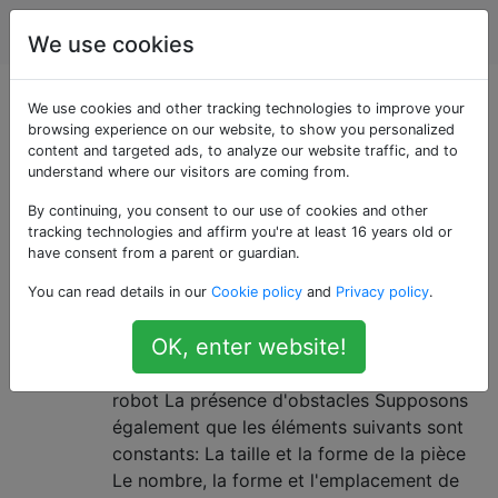
Robotique
Étiquettes
Account
We use cookies
Questions marquées
We use cookies and other tracking technologies to improve your
browsing experience on our website, to show you personalized
content and targeted ads, to analyze our website traffic, and to
«theory»
understand where our visitors are coming from.
By continuing, you consent to our use of cookies and other
Quel algorithme dois-je
6
tracking technologies and affirm you're at least 16 years old or
implémenter pour programmer un
have consent from a parent or guardian.
robot de nettoyage de pièce?
You can read details in our
Cookie policy
and
Privacy policy
.
Pour cette question, supposez que les
OK, enter website!
choses suivantes sont inconnues: La taille
et la forme de la pièce L'emplacement du
robot La présence d'obstacles Supposons
également que les éléments suivants sont
constants: La taille et la forme de la pièce
Le nombre, la forme et l'emplacement de