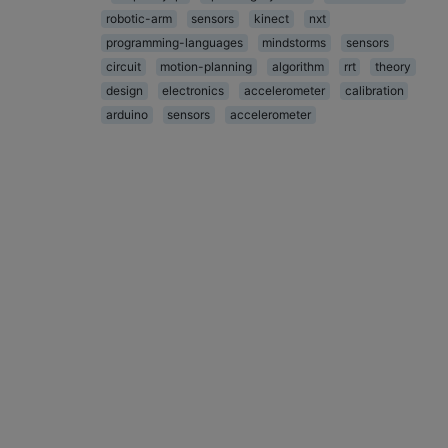
robotic-arm
sensors
kinect
nxt
programming-languages
mindstorms
sensors
circuit
motion-planning
algorithm
rrt
theory
design
electronics
accelerometer
calibration
arduino
sensors
accelerometer