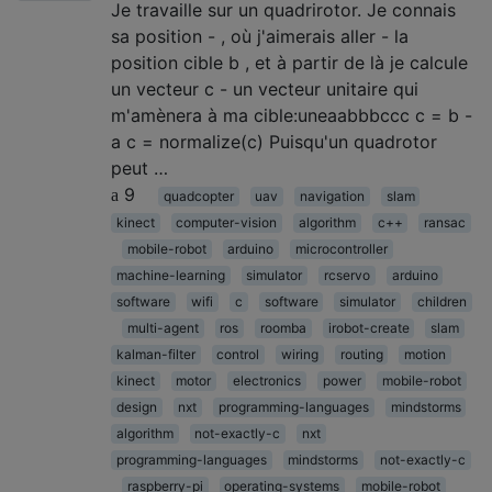
Je travaille sur un quadrirotor. Je connais
sa position - , où j'aimerais aller - la
position cible b , et à partir de là je calcule
un vecteur c - un vecteur unitaire qui
m'amènera à ma cible:uneaabbbccc c = b -
a c = normalize(c) Puisqu'un quadrotor
peut …
9
quadcopter
uav
navigation
slam
kinect
computer-vision
algorithm
c++
ransac
mobile-robot
arduino
microcontroller
machine-learning
simulator
rcservo
arduino
software
wifi
c
software
simulator
children
multi-agent
ros
roomba
irobot-create
slam
kalman-filter
control
wiring
routing
motion
kinect
motor
electronics
power
mobile-robot
design
nxt
programming-languages
mindstorms
algorithm
not-exactly-c
nxt
programming-languages
mindstorms
not-exactly-c
raspberry-pi
operating-systems
mobile-robot