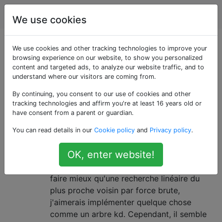
Robotique
Étiquettes
Account
We use cookies
Questions marquées
We use cookies and other tracking technologies to improve your
browsing experience on our website, to show you personalized
content and targeted ads, to analyze our website traffic, and to
«rrt»
understand where our visitors are coming from.
By continuing, you consent to our use of cookies and other
Structure de données du plus
2
tracking technologies and affirm you're at least 16 years old or
proche voisin pour l'espace de
have consent from a parent or guardian.
configuration non euclidien
You can read details in our
Cookie policy
and
Privacy policy
.
J'essaie d'implémenter une structure de
OK, enter website!
voisin le plus proche à utiliser dans un
planificateur de mouvement RRT. Afin de
faire mieux qu'une recherche linéaire du
plus proche voisin par force brute,
j'aimerais implémenter quelque chose
comme un arbre kd. Cependant, il semble