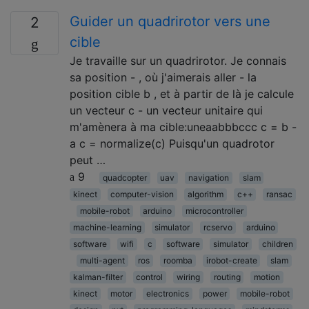
Guider un quadrirotor vers une
2
cible
Je travaille sur un quadrirotor. Je connais
sa position - , où j'aimerais aller - la
position cible b , et à partir de là je calcule
un vecteur c - un vecteur unitaire qui
m'amènera à ma cible:uneaabbbccc c = b -
a c = normalize(c) Puisqu'un quadrotor
peut …
9
quadcopter
uav
navigation
slam
kinect
computer-vision
algorithm
c++
ransac
mobile-robot
arduino
microcontroller
machine-learning
simulator
rcservo
arduino
software
wifi
c
software
simulator
children
multi-agent
ros
roomba
irobot-create
slam
kalman-filter
control
wiring
routing
motion
kinect
motor
electronics
power
mobile-robot