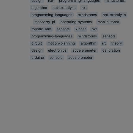
design
nxt
programming-languages
mindstorms
algorithm
not-exactly-c
nxt
programming-languages
mindstorms
not-exactly-c
raspberry-pi
operating-systems
mobile-robot
robotic-arm
sensors
kinect
nxt
programming-languages
mindstorms
sensors
circuit
motion-planning
algorithm
rrt
theory
design
electronics
accelerometer
calibration
arduino
sensors
accelerometer