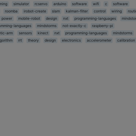
ning
simulator
rcservo
arduino
software
wifi
c
software
roomba
irobot-create
slam
kalman-filter
control
wiring
rout
power
mobile-robot
design
nxt
programming-languages
mindsto
amming-languages
mindstorms
not-exactly-c
raspberry-pi
tic-arm
sensors
kinect
nxt
programming-languages
mindstorms
lgorithm
rrt
theory
design
electronics
accelerometer
calibration