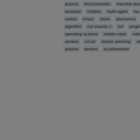
arduino
microcontroller
machine-lear
simulator
children
multi-agent
ros
motion
kinect
motor
electronics
algorithm
not-exactly-c
nxt
progr
operating-systems
mobile-robot
robo
sensors
circuit
motion-planning
a
arduino
sensors
accelerometer