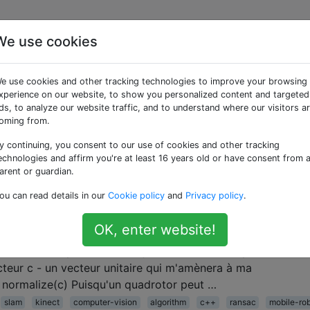
We use cookies
ées «c»
e use cookies and other tracking technologies to improve your browsing
xperience on our website, to show you personalized content and targeted
e sur les microcontrôleurs
ds, to analyze our website traffic, and to understand where our visitors a
oming from.
rocontrôleurs pour faire des choses dans nos robots, mais 
l. L'utilisation de variables à virgule flottante est très len
y continuing, you consent to our use of cookies and other tracking
irgule flottante est automatiquement incluse (sauf si vous a
echnologies and affirm you're at least 16 years old or have consent from 
arent or guardian.
. Par conséquent, …
ou can read details in our
Cookie policy
and
Privacy policy
.
OK, enter website!
s une cible
 connais sa position - , où j'aimerais aller - la position cible
vecteur c - un vecteur unitaire qui m'amènera à ma
 normalize(c) Puisqu'un quadrotor peut …
slam
kinect
computer-vision
algorithm
c++
ransac
mobile-ro