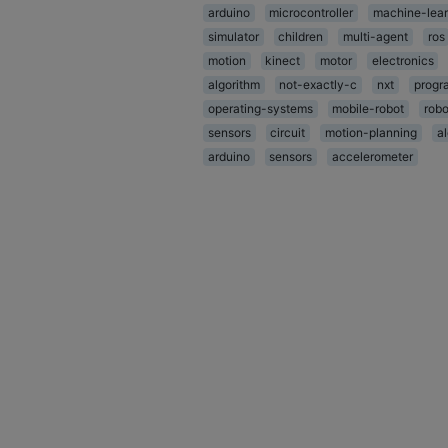
arduino
microcontroller
machine-lear
simulator
children
multi-agent
ros
motion
kinect
motor
electronics
algorithm
not-exactly-c
nxt
progr
operating-systems
mobile-robot
robo
sensors
circuit
motion-planning
a
arduino
sensors
accelerometer