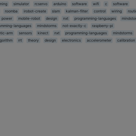
ning
simulator
rcservo
arduino
software
wifi
c
software
roomba
irobot-create
slam
kalman-filter
control
wiring
rout
power
mobile-robot
design
nxt
programming-languages
mindsto
amming-languages
mindstorms
not-exactly-c
raspberry-pi
tic-arm
sensors
kinect
nxt
programming-languages
mindstorms
lgorithm
rrt
theory
design
electronics
accelerometer
calibration