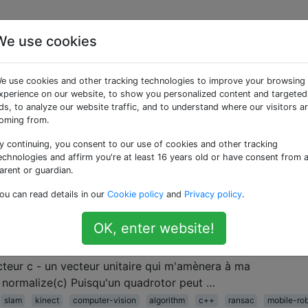
We use cookies
ées «irobot-create»
e use cookies and other tracking technologies to improve your browsing
xperience on our website, to show you personalized content and targeted
c un Roomba?
ds, to analyze our website traffic, and to understand where our visitors a
oming from.
rent entre un Roomba iRobot et le Create? Je veux commen
 et jouer avec ROS mais avec le coût de toutes les pièces, 
y continuing, you consent to our use of cookies and other tracking
r morceau. Il est assez facile de trouver des Roombas d'occ
echnologies and affirm you're at least 16 years old or have consent from 
arent or guardian.
ou can read details in our
Cookie policy
and
Privacy policy
.
OK, enter website!
s une cible
 connais sa position - , où j'aimerais aller - la position cible
vecteur c - un vecteur unitaire qui m'amènera à ma
 normalize(c) Puisqu'un quadrotor peut …
slam
kinect
computer-vision
algorithm
c++
ransac
mobile-ro