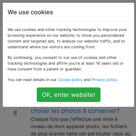
La
Étiquettes
We use cookies
Account
photographie
We use cookies and other tracking technologies to improve your
Questions marquées
browsing experience on our website, to show you personalized
content and targeted ads, to analyze our website traffic, and to
understand where our visitors are coming from.
«storage»
By continuing, you consent to our use of cookies and other
tracking technologies and affirm you're at least 16 years old or
Les moyens et les méthodologies de conserver en
have consent from a parent or guardian.
toute sécurité et efficacement l'équipement, les tirages
You can read details in our
Cookie policy
and
Privacy policy
.
et autres articles liés à la photographie à la maison ou
en voyage.
OK, enter website!
Quelle est la bonne stratégie pour
22
choisir les photos à conserver?
Chaque fois que j'effectue une mise à
niveau de mon appareil photo, les fichiers
de plus grande taille (en particulier ceux au