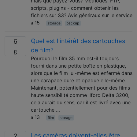
mais que payez-vous? Méthodes: FTP,
scripts, plugins - comment obtenir les
fichiers sur S3? Avis généraux sur le service
15
storage
backup
Quel est l'intérêt des cartouches
6
de film?
Pourquoi le film 35 mm est-il toujours
fourni dans une petite boîte en plastique,
alors que le film lui-même est enfermé dans
une carapace dure et opaque elle-même.
Maintenant, potentiellement pour des films
haute sensibilité comme Ilford Delta 3200,
cela aurait du sens, car il est livré avec une
cartouche …
13
film
storage
Les caméras doivent-elles être
2