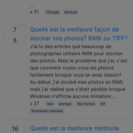
…
31
storage
backup
Quelle est la meilleure façon de
7
stocker vos photos? RAW ou TIFF?
J'ai lu des articles que beaucoup de
photographes utilisent RAW pour stocker
des photos. Mais le problème que j'ai, c'est
que comment voyez-vous les photos
facilement lorsque vous en avez besoin?
Au début, j'ai stocké mes photos en RAW,
mais j'ai réalisé que c'était pénible lorsque
Windows n'affiche aucune miniature …
27
raw
storage
file-format
tiff
thumbnail-preview
Quelle est la meilleure méthode
16