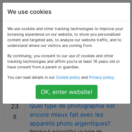
La
Étiquettes
We use cookies
Account
photographie
We use cookies and other tracking technologies to improve your
Questions marquées
browsing experience on our website, to show you personalized
content and targeted ads, to analyze our website traffic, and to
understand where our visitors are coming from.
«digital»
By continuing, you consent to our use of cookies and other
tracking technologies and affirm you're at least 16 years old or
La photographie numérique est clairement la majeure
have consent from a parent or guardian.
partie de la prise de vue aujourd'hui; cette balise n'a
You can read details in our
Cookie policy
and
Privacy policy
.
pas besoin d'être sur tout ce qui est numérique, mais
peut être utilisée lorsque la question concerne
OK, enter website!
spécifiquement la technologie impliquée.
Quel type de photographie est
23
encore mieux fait avec les
appareils photo argentiques?
Reste-t-il aujourd'hui un type de