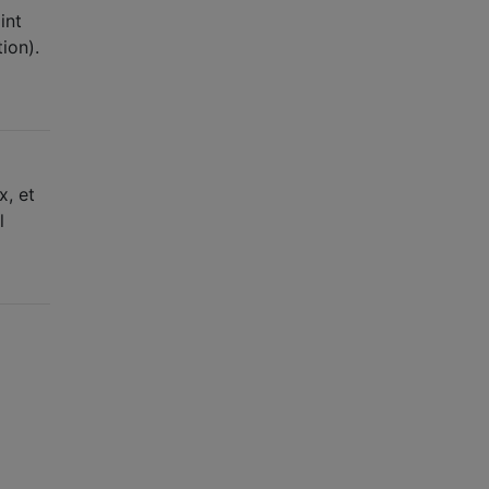
int
ion).
x, et
l