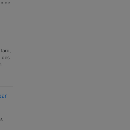
on de
tard,
i des
n
par
es