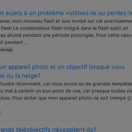
nt sujets à un problème «utilisez-le ou perdez-l
i avec mon nouveau flash et suis tombé sur cet avertisseme
lash Le condensateur flash intégré dans le flash subit un
as allumé pendant une période prolongée. Pour cette raison
eil pendant …
storage
 appareil photo et un objectif lorsque vous
ie ou la neige?
a foudre récemment, car nous avons eu de grandes tempête
du mal à obtenir un bon point de vue, car presque toutes c
luie. Pour éviter que mon appareil photo ne soit trempé (j'
n
rands téléobjectifs nécessitent-ils?