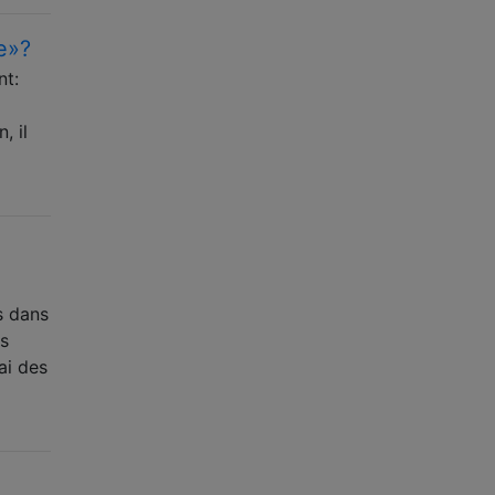
e»?
nt:
, il
s dans
es
ai des