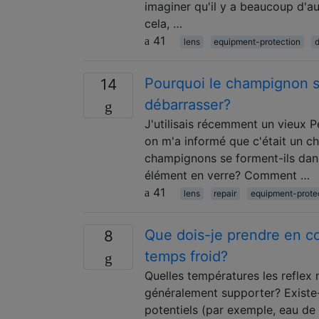
imaginer qu'il y a beaucoup d'au
cela, …
41
lens
equipment-protection
d
Pourquoi le champignon se
14
débarrasser?
J'utilisais récemment un vieux P
on m'a informé que c'était un c
champignons se forment-ils dans 
élément en verre? Comment …
41
lens
repair
equipment-prote
Que dois-je prendre en com
8
temps froid?
Quelles températures les reflex 
généralement supporter? Existe-
potentiels (par exemple, eau de 