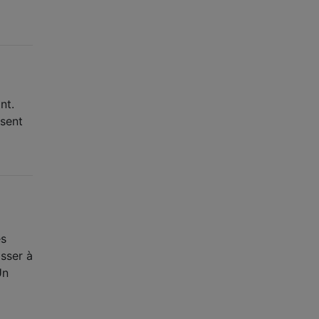
nt.
ssent
es
sser à
Un