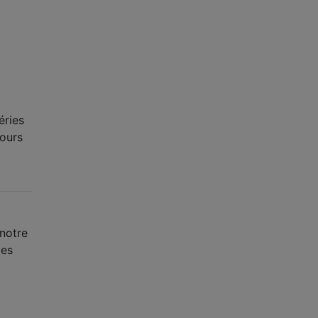
éries
jours
notre
les