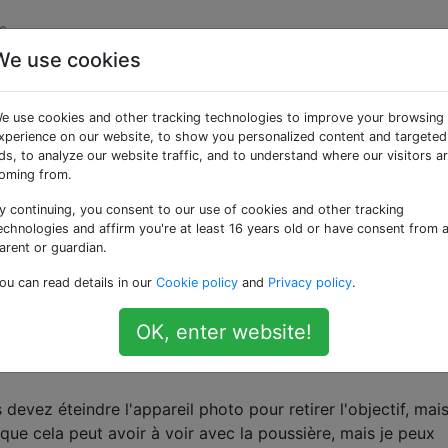
s
We use cookies
ées «equipment-protec
e use cookies and other tracking technologies to improve your browsing
xperience on our website, to show you personalized content and targeted
'assurer que l'équipement reste en parfait état de fonctio
ds, to analyze our website traffic, and to understand where our visitors a
oming from.
UV de bonne qualité présente-t-elle des inconvéni
y continuing, you consent to our use of cookies and other tracking
ente -t-elle de véritables inconvénients? Je sais qu'un filtre
echnologies and affirm you're at least 16 years old or have consent from 
qualité de l'image ... mais si j'utilise un filtre UV de bonne
arent or guardian.
e? Y a-t-il une autre raison de ne pas en utiliser?
ou can read details in our
Cookie policy
and
Privacy policy
.
-protection
OK, enter website!
retirer un objectif lorsque l'appareil photo est
evez éteindre l'appareil photo pour retirer l'objectif, mais
ue cela peut avoir à voir avec la poussière, mais je peux