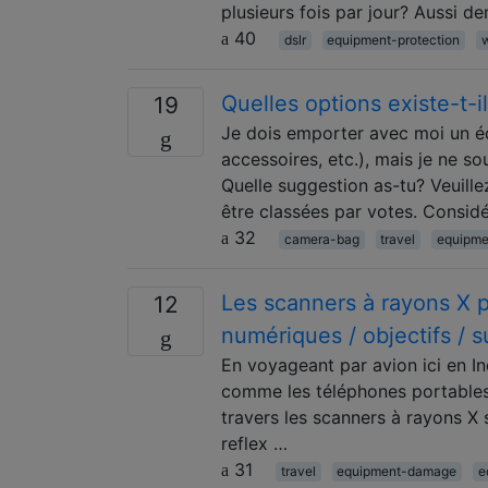
plusieurs fois par jour? Aussi 
40
dslr
equipment-protection
Quelles options existe-t-i
19
Je dois emporter avec moi un éq
accessoires, etc.), mais je ne sou
Quelle suggestion as-tu? Veuille
être classées par votes. Consi
32
camera-bag
travel
equipme
Les scanners à rayons X po
12
numériques / objectifs / 
En voyageant par avion ici en In
comme les téléphones portables 
travers les scanners à rayons X
reflex …
31
travel
equipment-damage
e