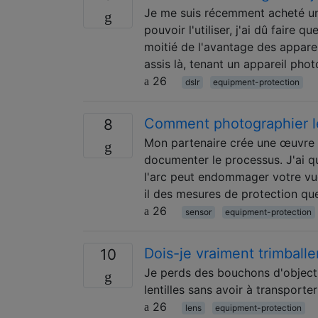
Je me suis récemment acheté un 
pouvoir l'utiliser, j'ai dû faire q
moitié de l'avantage des apparei
assis là, tenant un appareil pho
26
dslr
equipment-protection
Comment photographier l
8
Mon partenaire crée une œuvre 
documenter le processus. J'ai q
l'arc peut endommager votre vu
il des mesures de protection qu
26
sensor
equipment-protection
Dois-je vraiment trimball
10
Je perds des bouchons d'objectif
lentilles sans avoir à transport
26
lens
equipment-protection