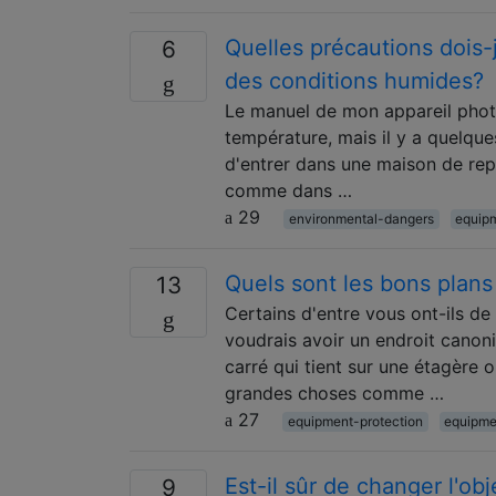
Quelles précautions dois-j
6
des conditions humides?
Le manuel de mon appareil phot
température, mais il y a quelque
d'entrer dans une maison de rep
comme dans …
29
environmental-dangers
equipm
Quels sont les bons plans
13
Certains d'entre vous ont-ils d
voudrais avoir un endroit canon
carré qui tient sur une étagère o
grandes choses comme …
27
equipment-protection
equipme
Est-il sûr de changer l'o
9