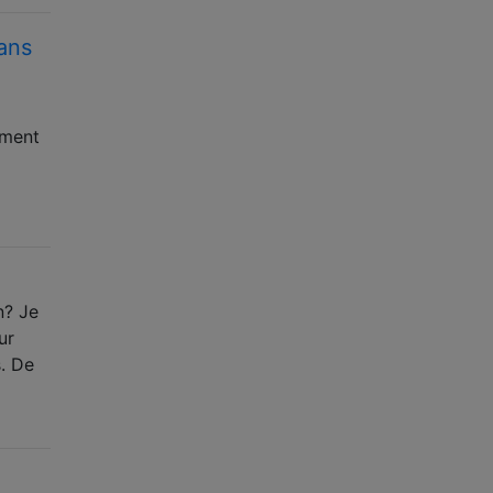
dans
mment
n? Je
ur
s. De