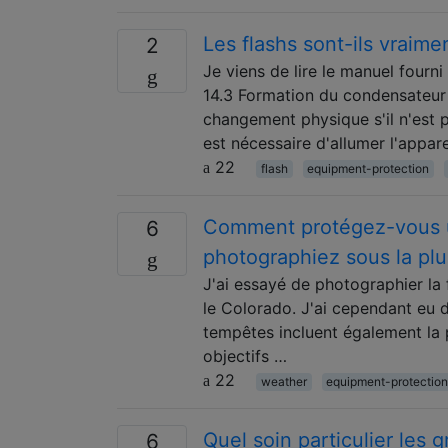
Les flashs sont-ils vraime
2
Je viens de lire le manuel fourn
14.3 Formation du condensateur f
changement physique s'il n'est p
est nécessaire d'allumer l'appar
22
flash
equipment-protection
Comment protégez-vous un
6
photographiez sous la plu
J'ai essayé de photographier l
le Colorado. J'ai cependant eu 
tempêtes incluent également la p
objectifs …
22
weather
equipment-protectio
Quel soin particulier les g
6