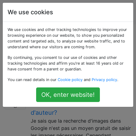
Conception
Étiquettes
We use cookies
Account
graphique
We use cookies and other tracking technologies to improve your
Questions marquées
browsing experience on our website, to show you personalized
content and targeted ads, to analyze our website traffic, and to
understand where our visitors are coming from.
«client-relations»
By continuing, you consent to our use of cookies and other
tracking technologies and affirm you're at least 16 years old or
Questions sur les relations avec les clients, à quoi
have consent from a parent or guardian.
s'attendre, la demande, le souhait et une meilleure
You can read details in our
Cookie policy
and
Privacy policy
.
communication.
Comment gérer les demandes des
8
OK, enter website!
clients en violation des droits
d'auteur?
Je sais que la recherche d'images dans
Google n'est pas un moyen gratuit de saisir
les images nécessaires. Cependant,