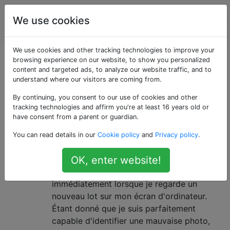
La
Étiquettes
We use cookies
Account
photographie
We use cookies and other tracking technologies to improve your
Questions marquées
browsing experience on our website, to show you personalized
content and targeted ads, to analyze our website traffic, and to
understand where our visitors are coming from.
«art»
By continuing, you consent to our use of cookies and other
tracking technologies and affirm you're at least 16 years old or
Je sais ce qu'est une mauvaise
22
have consent from a parent or guardian.
photo, alors pourquoi est-ce que
You can read details in our
Cookie policy
and
Privacy policy
.
je continue à la prendre?
9 photos sur 10 que je prends sont
OK, enter website!
ennuyeuses, et cela apparaît
immédiatement lorsque je regarde un
nouveau lot sur mon écran d'ordinateur.
Étant donné que je suis parfaitement
capable d'identifier une mauvaise photo,