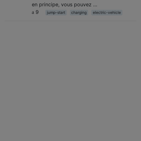
en principe, vous pouvez …
9
jump-start
charging
electric-vehicle