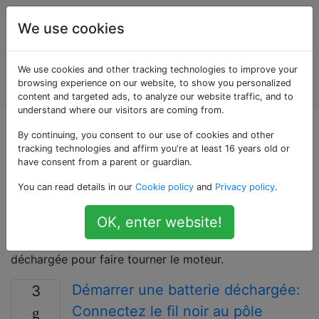
Entretien et
Étiquettes
We use cookies
réparation
de
Account
We use cookies and other tracking technologies to improve your
véhicules
browsing experience on our website, to show you personalized
automobiles
content and targeted ads, to analyze our website traffic, and to
understand where our visitors are coming from.
Questions marquées
By continuing, you consent to our use of cookies and other
tracking technologies and affirm you're at least 16 years old or
have consent from a parent or guardian.
«jump-start»
You can read details in our
Cookie policy
and
Privacy policy
.
Processus d'utilisation d'une batterie chargée d'un
OK, enter website!
véhicule fonctionnel pour démarrer un véhicule,
généralement un véhicule dont la batterie est trop
déchargée pour faire tourner le moteur.
Démarrer une batterie déchargée:
3
Connectez le fil noir au pôle