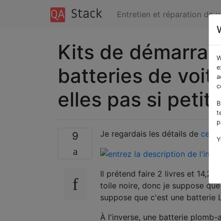
Entretien et réparation de 
Kits de démarrag
W
batteries de voit
e
a
c
elles pas si petit
B
t
p
Je regardais les détails de
ce pr
9
Y
Il prétend faire 2 livres et 14,2 
toile noire, donc je suppose que
suppose que c'est une batterie L
À l'inverse, une batterie plomb-