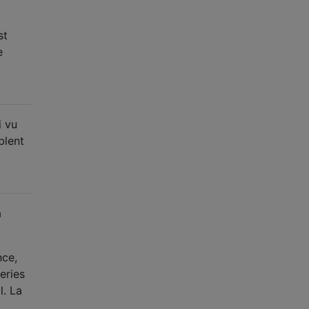
st
e
i vu
blent
à
nce,
eries
l. La