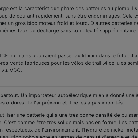
rge est la caractéristique phare des batteries au plomb. Ils
up de courant rapidement, sans être endommagés. Cela e
ner un gros bloc moteur froid et lourd. D'autres batteries n
s mêmes taux de décharge sans complexité supplémentaire.
ICE normales pourraient passer au lithium dans le futur. J'a
près-vente fabriquées pour les vélos de trail .4 cellules sem
i vu. VDC.
 partout. Un importateur autoélectrique m'en a donné une 
es ordures. Je l'ai prévenu et il ne les a pas importés.
tiliser une batterie qui a une très bonne densité de puissa
e. C'est comme être très solide mais pas en forme. Les batt
in respectueux de l'environnement, l'hydrure de nickel-méta
e solution polyvalente en termes de densité d'énergie et de