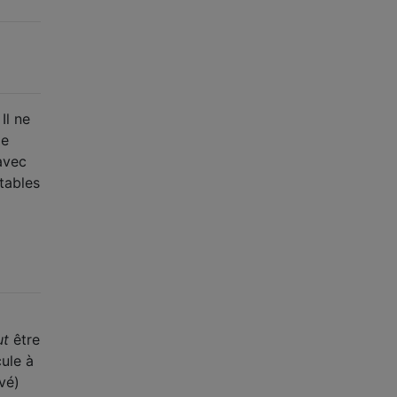
Il ne
ie
 avec
tables
ut
être
cule à
vé)