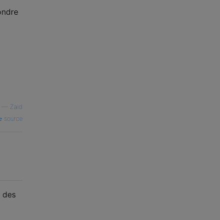
ondre
—
Zaid
source
n des