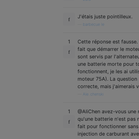
J'étais juste pointilleux.
—
barbecue le
1
Cette réponse est fausse. U
fait que démarrer le mote
sont servis par l'alternat
une batterie morte pour t
fonctionnent, je les ai u
moteur 75A). La question 
correcte, mais j'aimerais v
—
Ale..chenski
1
@AliChen avez-vous une m
qu'une batterie n'est pas 
fait pour fonctionner sans
injection de carburant ave