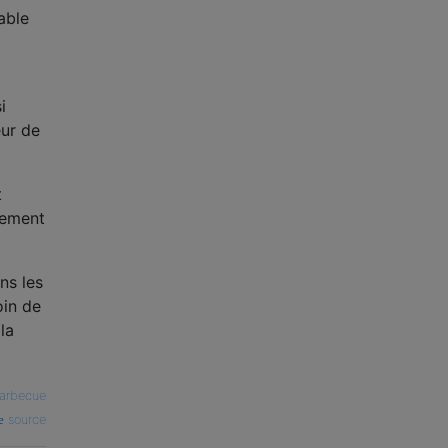
able
i
eur de
t
nement
ns les
oin de
la
arbecue
source