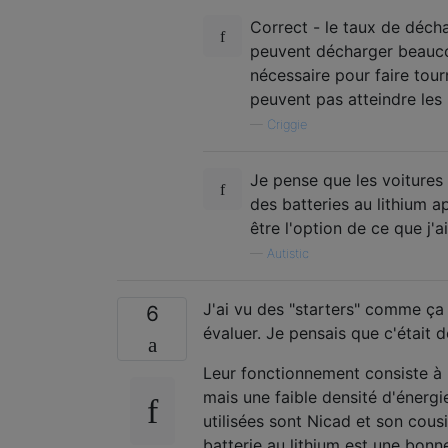
Correct - le taux de décha
peuvent décharger beauco
nécessaire pour faire tour
peuvent pas atteindre le
—
Criggie
Je pense que les voitures 
des batteries au lithium a
être l'option de ce que j'a
—
Autistic
J'ai vu des "starters" comme ça
6
évaluer. Je pensais que c'était d
Leur fonctionnement consiste à u
mais une faible densité d'énergi
utilisées sont Nicad et son cous
batterie au lithium est une bonn