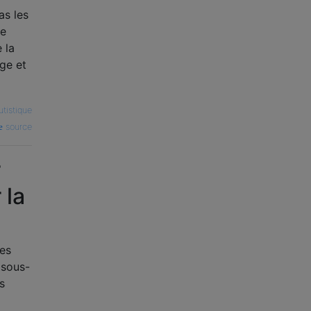
as les
re
 la
ge et
utistique
source
r
 la
ées
 sous-
s