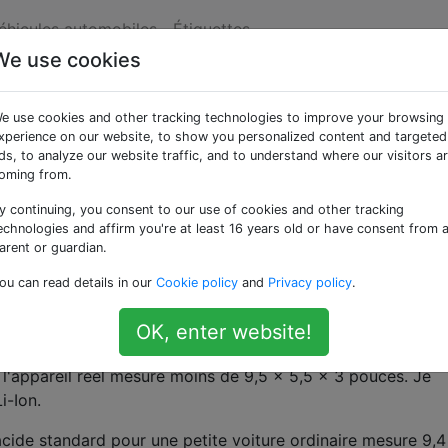
véhicules automobiles
Étiquettes
We use cookies
e portable: pourquoi le
e use cookies and other tracking technologies to improve your browsing
ure ordinaires ne sont-
xperience on our website, to show you personalized content and targeted
ds, to analyze our website traffic, and to understand where our visitors a
oming from.
es?
y continuing, you consent to our use of cookies and other tracking
echnologies and affirm you're at least 16 years old or have consent from 
arent or guardian.
oduit Jumpstart
:
ou can read details in our
Cookie policy
and
Privacy policy
.
OK, enter website!
x 12 x 3,5 pouces, ce qui, je pense, est pour le boîtier extéri
 l'appareil réel mesure moins de 9,5 x 5,5 x 3 pouces. Je
i-Ion.
acide standard pour une petite voiture ordinaire mesure 9,4