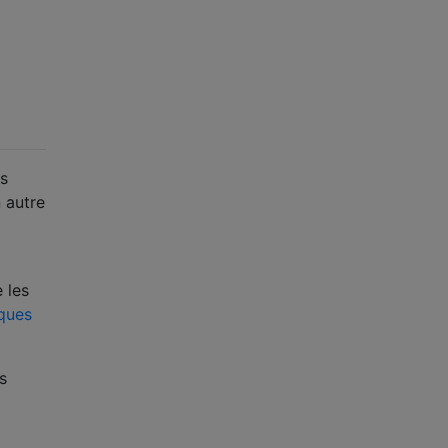
ts
n autre
 les
lques
s