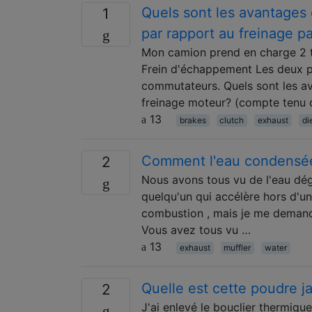
Quels sont les avantages 
1
par rapport au freinage 
Mon camion prend en charge 2 t
Frein d'échappement Les deux pe
commutateurs. Quels sont les a
freinage moteur? (compte tenu 
13
brakes
clutch
exhaust
di
Comment l'eau condensée
2
Nous avons tous vu de l'eau dé
quelqu'un qui accélère hors d'un 
combustion , mais je me deman
Vous avez tous vu …
13
exhaust
muffler
water
Quelle est cette poudre 
2
J'ai enlevé le bouclier thermiq