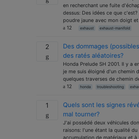
en recherchant une fuite d'écha
dessus: Des idées ce que c'est?
poudre jaune avec mon doigt et
12
exhaust
exhaust-manifold
Des dommages (possibles
2
des ratés aléatoires?
Honda Prelude SH 2001. Il y a en
je me suis éloigné d'un chemin de
quelques traverses de chemin de
12
honda
troubleshooting
exha
Quels sont les signes révé
1
mal tourner?
J'ai possédé deux véhicules don
raisons: l'une étant la qualité 
accumulation de matériaux et à 