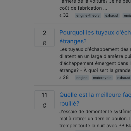
l'arrière de la voiture? Je ne p
coût de fabrication …
32
engine-theory
exhaust
emi
Pourquoi les tuyaux d'éc
2
étranges?
Les tuyaux d'échappement des m
dilatent en un large diamètre pui
d'échappement émergent dans l'
étrange? - À quoi sert la grand
28
engine
motorcycle
exhaust
Quelle est la meilleure f
11
rouillé?
J'essaie de démonter le systèm
mal à retirer un dernier boulon.
tremper toute la nuit avec PB Bla