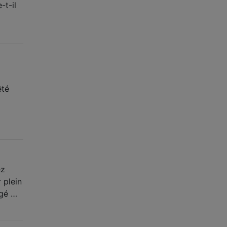
-t-il
êté
ez
r plein
igé …