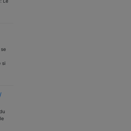
: Le
i
 se
 si
/
 du
le