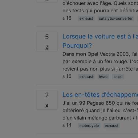
d'échouer avec l'âge. Quels sont
des tests qui pourraient définit
16
exhaust
catalytic-converter
Lorsque la voiture est à l
5
Pourquoi?
Dans mon Opel Vectra 2003, l’air
par exemple à un feu rouge. L'od
revient pas non plus si j'arrête l
16
exhaust
hvac
smell
Les en-têtes d'échappemen
2
J'ai un 99 Pegaso 650 qui ne fon
détérioré quand je l'ai eu, c'est-
d'un vilain mélange carburant / h
14
motorcycle
exhaust