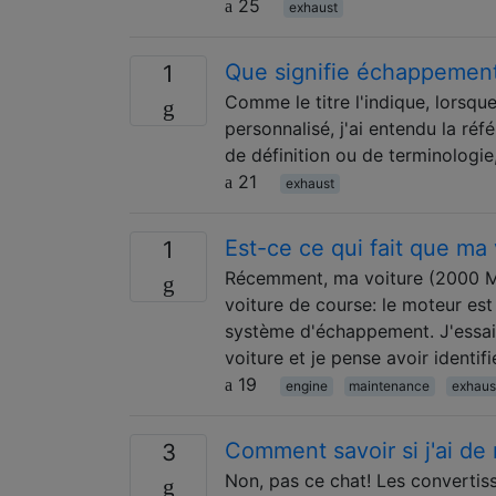
25
exhaust
Que signifie échappement
1
Comme le titre l'indique, lorsq
personnalisé, j'ai entendu la ré
de définition ou de terminologie,
21
exhaust
Est-ce ce qui fait que ma
1
Récemment, ma voiture (2000 
voiture de course: le moteur est
système d'échappement. J'essaie
voiture et je pense avoir identif
19
engine
maintenance
exhaus
Comment savoir si j'ai de
3
Non, pas ce chat! Les convertiss