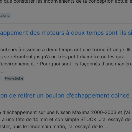
eux que constater les inconvénients de la conception actuelle
ssions
happement des moteurs à deux temps sont-ils s
oteurs à essence à deux temps ont une forme étrange. Ils
s se rétractent jusqu'à un très petit diamètre où les gaz
environnement. - Pourquoi sont-ils façonnés d'une manière
e …
two-stroke
açon de retirer un boulon d'échappement coincé 
e d'échappement sur une Nissan Maxima 2000-2003 et j'ai
 Il a une tête de 14 mm et son simple STUCK. J'ai essayé de 
ster, puis le lendemain matin, j'ai essayé de le …