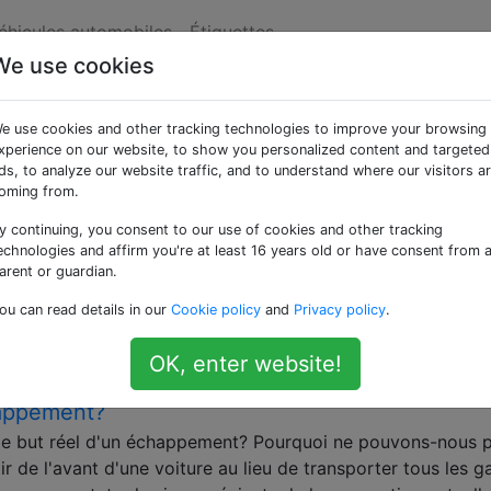
véhicules automobiles
Étiquettes
We use cookies
ées «exhaust»
e use cookies and other tracking technologies to improve your browsing
xperience on our website, to show you personalized content and targeted
es convertisseurs catalytiques et les collecteurs / collect
ds, to analyze our website traffic, and to understand where our visitors a
oming from.
’eau sortant de l’échappement de la voiture?
y continuing, you consent to our use of cookies and other tracking
dans la circulation, je tombe sur une voiture ou deux qui
echnologies and affirm you're at least 16 years old or have consent from 
te d’eau de leur échappement en une pause de 4 à 5 seco
arent or guardian.
s personnes lors d'ateliers locaux, disent-elles, et je cite
ou can read details in our
Cookie policy
and
Privacy policy
.
e
emissions
OK, enter website!
happement?
t le but réel d'un échappement? Pourquoi ne pouvons-nous 
r de l'avant d'une voiture au lieu de transporter tous les g