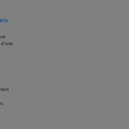
ans
que
n d'une
ment
e
eu