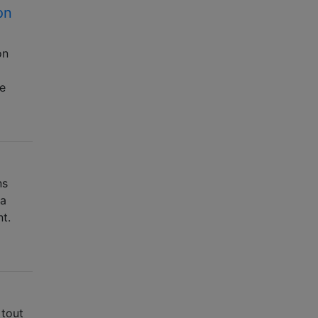
on
on
de
ns
la
t.
 tout