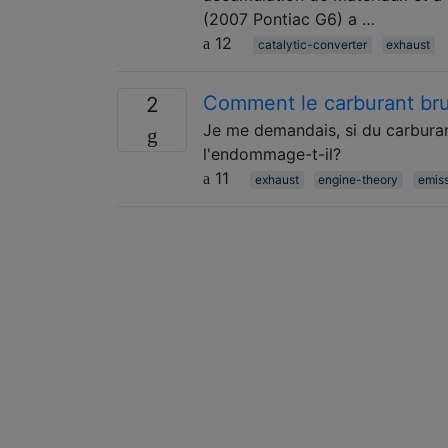
(2007 Pontiac G6) a …
12
catalytic-converter
exhaust
Comment le carburant bru
2
Je me demandais, si du carburan
l'endommage-t-il?
11
exhaust
engine-theory
emis