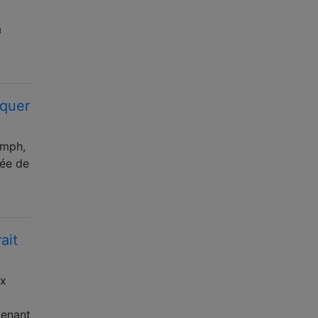
a
oquer
 mph,
gée de
ait
ux
tenant