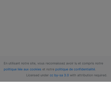
En utilisant notre site, vous reconnaissez avoir lu et compris notre
politique liée aux cookies
et notre
politique de confidentialité
.
Licensed under
cc by-sa 3.0
with attribution required.