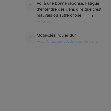
Voilà une bonne réponse. Fatigué
d'entendre des gens dire que c'est
mauvais ou autre chose ..... TY
—
Ppoggio
Mots-clés: rouler dur.
—
Je n'ai aucune idée de ce que je fais le