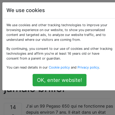
Entretien et
Étiquettes
We use cookies
réparation
de
Account
We use cookies and other tracking technologies to improve your
véhicules
browsing experience on our website, to show you personalized
automobiles
content and targeted ads, to analyze our website traffic, and to
understand where our visitors are coming from.
Les en-têtes
By continuing, you consent to our use of cookies and other tracking
technologies and affirm you're at least 16 years old or have
consent from a parent or guardian.
d'échappement de
You can read details in our
Cookie policy
and
Privacy policy
.
moto devraient-ils
OK, enter website!
jamais briller
J'ai un 99 Pegaso 650 qui ne fonctionne pas
14
depuis environ 7 ans. Il était dans un état