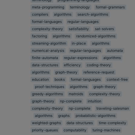
meta-programming
terminology
formal-grammars
compilers
algorithms
search-algorithms
formal-languages
regular-languages
complexity-theory
satisfiability
sat-solvers
factoring
algorithms
randomized-algorithms
streaming-algorithm
in-place
algorithms
numerical-analysis
regular-languages
automata
finite-automata
regular-expressions
algorithms
data-structures
efficiency
coding-theory
algorithms
graph-theory
reference-request
education
books
formal-languages
context-free
proof-techniques
algorithms
graph-theory
greedy-algorithms
matroids
complexity-theory
graph-theory
np-complete
intuition
complexity-theory
np-complete
traveling-salesman
algorithms
graphs
probabilistic-algorithms
weighted-graphs
data-structures
time-complexity
priority-queues
computability
turing-machines