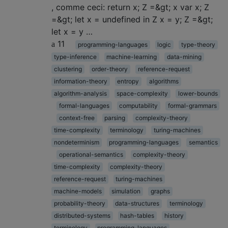
, comme ceci: return x; Z =&gt; x var x; Z
=&gt; let x = undefined in Z x = y; Z =&gt;
let x = y …
11
programming-languages
logic
type-theory
type-inference
machine-learning
data-mining
clustering
order-theory
reference-request
information-theory
entropy
algorithms
algorithm-analysis
space-complexity
lower-bounds
formal-languages
computability
formal-grammars
context-free
parsing
complexity-theory
time-complexity
terminology
turing-machines
nondeterminism
programming-languages
semantics
operational-semantics
complexity-theory
time-complexity
complexity-theory
reference-request
turing-machines
machine-models
simulation
graphs
probability-theory
data-structures
terminology
distributed-systems
hash-tables
history
terminology
programming-languages