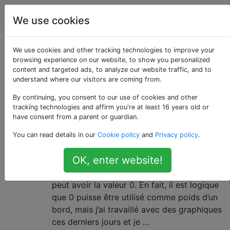
L'informatique
Étiquettes
Account
We use cookies
Questions marquées
We use cookies and other tracking technologies to improve your
browsing experience on our website, to show you personalized
content and targeted ads, to analyze our website traffic, and to
«weighted-graphs»
understand where our visitors are coming from.
By continuing, you consent to our use of cookies and other
Le zéro est-il autorisé comme
5
tracking technologies and affirm you're at least 16 years old or
poids d'un bord dans un graphique
have consent from a parent or guardian.
pondéré?
You can read details in our
Cookie policy
and
Privacy policy
.
J'essaie d'écrire un script qui génère des
OK, enter website!
graphiques aléatoires et j'ai besoin de
savoir si une arête d'un graphique pondéré
peut avoir la valeur 0. En fait, il est logique
que 0 puisse être utilisé comme poids d’un
bord, mais j’ai travaillé avec des graphiques
ces derniers jours et je …