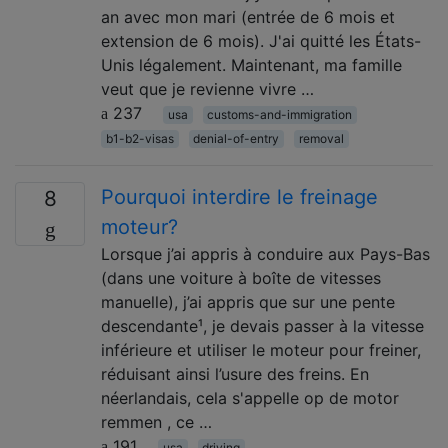
an avec mon mari (entrée de 6 mois et
extension de 6 mois). J'ai quitté les États-
Unis légalement. Maintenant, ma famille
veut que je revienne vivre …
237
usa
customs-and-immigration
b1-b2-visas
denial-of-entry
removal
Pourquoi interdire le freinage
8
moteur?
Lorsque j’ai appris à conduire aux Pays-Bas
(dans une voiture à boîte de vitesses
manuelle), j’ai appris que sur une pente
descendante¹, je devais passer à la vitesse
inférieure et utiliser le moteur pour freiner,
réduisant ainsi l’usure des freins. En
néerlandais, cela s'appelle op de motor
remmen , ce …
191
usa
driving