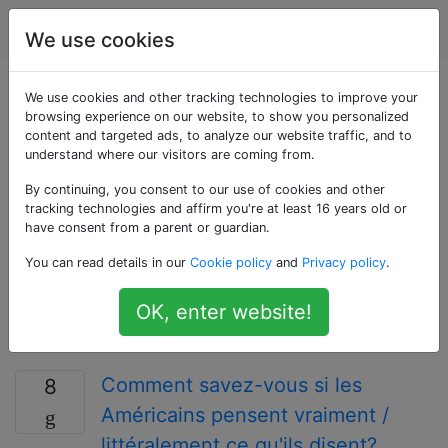
Voyage
Étiquettes
Account
We use cookies
Questions marquées
We use cookies and other tracking technologies to improve your
browsing experience on our website, to show you personalized
content and targeted ads, to analyze our website traffic, and to
«usa»
understand where our visitors are coming from.
By continuing, you consent to our use of cookies and other
Grand pays anglophone d'Amérique du Nord entre le
tracking technologies and affirm you're at least 16 years old or
Canada et le Mexique, et les océans Pacifique et
have consent from a parent or guardian.
Atlantique. Utilisé pour les questions sur les voyages
You can read details in our
Cookie policy
and
Privacy policy
.
depuis, vers ou à travers les États-Unis. Pour les
questions générales sur l'Amérique du Nord, utilisez la
OK, enter website!
balise [north-america] mais soyez plus précis (par
exemple, État) le cas échéant.
Comment savez-vous si les
8
Américains pensent vraiment /
littéralement ce qu'ils disent?