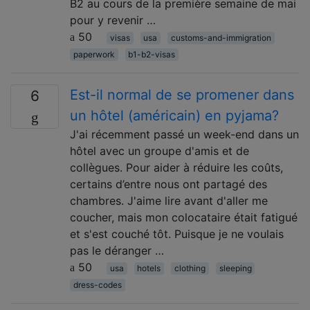
B2 au cours de la première semaine de mai
pour y revenir …
50
visas
usa
customs-and-immigration
paperwork
b1-b2-visas
Est-il normal de se promener dans
6
un hôtel (américain) en pyjama?
J'ai récemment passé un week-end dans un
hôtel avec un groupe d'amis et de
collègues. Pour aider à réduire les coûts,
certains d’entre nous ont partagé des
chambres. J'aime lire avant d'aller me
coucher, mais mon colocataire était fatigué
et s'est couché tôt. Puisque je ne voulais
pas le déranger …
50
usa
hotels
clothing
sleeping
dress-codes